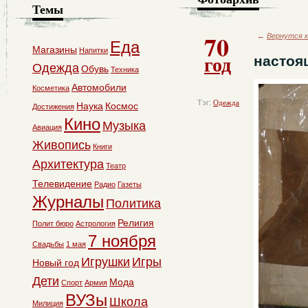
Темы
70
←
Вернутся к
Еда
Магазины
Напитки
год
настоя
Одежда
Обувь
Техника
Автомобили
Косметика
Тэг:
Одежда
Наука
Космос
Достижения
Кино
Музыка
Авиация
Живопись
Книги
Архитектура
Театр
Телевидение
Радио
Газеты
Журналы
Политика
Религия
Полит бюро
Астрология
7 ноября
Свадьбы
1 мая
Игрушки
Игры
Новый год
Дети
Мода
Спорт
Армия
ВУЗы
Школа
Милиция