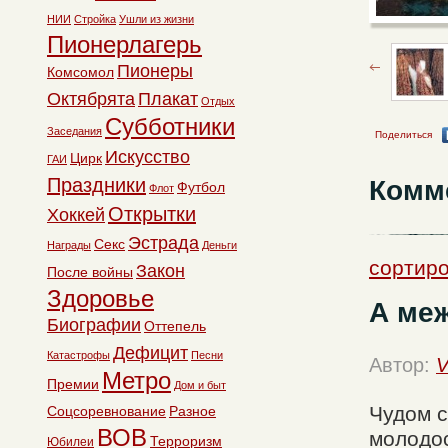
НИИ
Стройка
Ушли из жизни
Пионерлагерь
Пионеры
Комсомол
Октябрята
Плакат
Отдых
Субботники
Заседания
Поделиться
Искусство
Цирк
ГАИ
Праздники
Комм
Футбол
Флот
Открытки
Хоккей
Эстрада
Секс
Награды
Деньги
сортиро
Закон
После войны
Здоровье
А ме
Биографии
Оттепель
Дефицит
Катастрофы
Песни
Автор:
V
Метро
Премии
Дом и быт
Чудом 
Соцсоревнование
Разное
ВОВ
молодос
Терроризм
Юбилеи