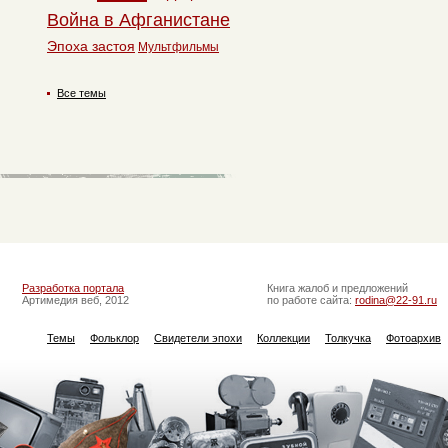
Война в Афганистане
Эпоха застоя
Мультфильмы
Все темы
Разработка портала
Книга жалоб и предложений
Артимедия веб, 2012
по работе сайта:
rodina@22-91.ru
Темы
Фольклор
Свидетели эпохи
Коллекции
Толкучка
Фотоархив