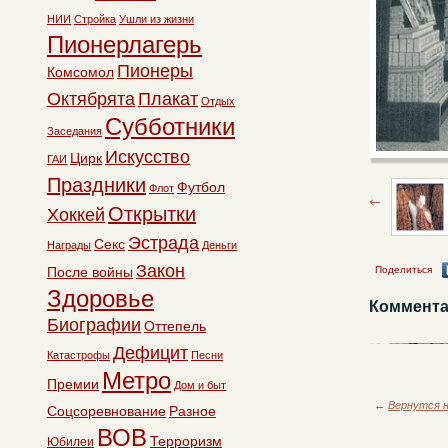
НИИ
Стройка
Ушли из жизни
Пионерлагерь
Пионеры
Комсомол
Октябрята
Плакат
Отдых
Субботники
Заседания
Искусство
Цирк
ГАИ
Праздники
Футбол
Флот
Открытки
Хоккей
Эстрада
Секс
Награды
Деньги
Закон
После войны
Поделиться
Здоровье
Коммента
Биографии
Оттепель
Дефицит
Катастрофы
Песни
Метро
Премии
Дом и быт
←
Вернутся н
Соцсоревнование
Разное
ВОВ
Терроризм
Юбилеи