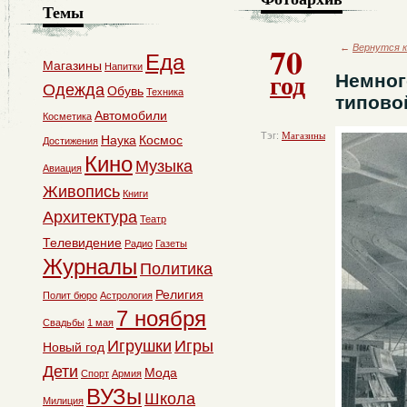
Темы
70
←
Вернутся к
Еда
Магазины
Напитки
год
Немног
Одежда
Обувь
Техника
типово
Автомобили
Косметика
Тэг:
Магазины
Наука
Космос
Достижения
Кино
Музыка
Авиация
Живопись
Книги
Архитектура
Театр
Телевидение
Радио
Газеты
Журналы
Политика
Религия
Полит бюро
Астрология
7 ноября
Свадьбы
1 мая
Игрушки
Игры
Новый год
Дети
Мода
Спорт
Армия
ВУЗы
Школа
Милиция