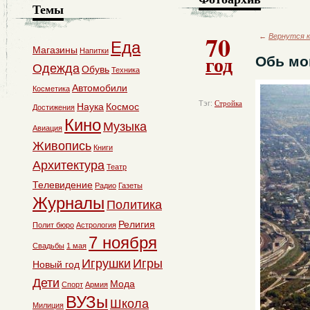
Темы
70
←
Вернутся к
Еда
Магазины
Напитки
год
Обь мо
Одежда
Обувь
Техника
Автомобили
Косметика
Тэг:
Стройка
Наука
Космос
Достижения
Кино
Музыка
Авиация
Живопись
Книги
Архитектура
Театр
Телевидение
Радио
Газеты
Журналы
Политика
Религия
Полит бюро
Астрология
7 ноября
Свадьбы
1 мая
Игрушки
Игры
Новый год
Дети
Мода
Спорт
Армия
ВУЗы
Школа
Милиция