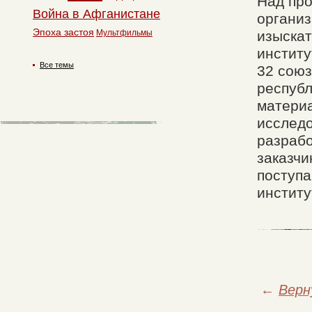
Над про
Война в Афганистане
организ
Эпоха застоя
Мультфильмы
изыскат
институ
Все темы
32 союз
республ
материа
исследо
разрабо
заказчи
поступа
институ
←
Верн