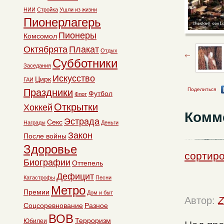
НИИ
Стройка
Ушли из жизни
Пионерлагерь
Пионеры
Комсомол
Октябрята
Плакат
Отдых
Субботники
Заседания
Искусство
Цирк
ГАИ
Поделиться
Праздники
Футбол
Флот
Открытки
Хоккей
Комм
Эстрада
Секс
Награды
Деньги
Закон
После войны
Здоровье
сортир
Биографии
Оттепель
Дефицит
Катастрофы
Песни
Метро
Премии
Дом и быт
Автор:
Z
Соцсоревнование
Разное
ВОВ
Терроризм
Юбилеи