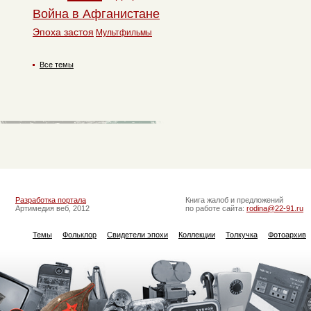
Война в Афганистане
Эпоха застоя
Мультфильмы
Все темы
Разработка портала
Книга жалоб и предложений
Артимедия веб, 2012
по работе сайта:
rodina@22-91.ru
Темы
Фольклор
Свидетели эпохи
Коллекции
Толкучка
Фотоархив