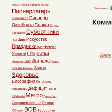
НИИ
Стройка
Ушли из жизни
Поделиться
Пионерлагерь
Пионеры
Комсомол
Комм
Октябрята
Плакат
Отдых
Субботники
Заседания
Искусство
Цирк
ГАИ
Праздники
Футбол
Флот
Открытки
Хоккей
←
Верн
Эстрада
Секс
Награды
Деньги
Закон
После войны
Здоровье
Биографии
Оттепель
Дефицит
Катастрофы
Песни
Метро
Премии
Дом и быт
Соцсоревнование
Разное
ВОВ
Терроризм
Юбилеи