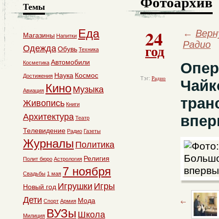
Фотоархив
Темы
24
Еда
←
Верн
Магазины
Напитки
Радио
год
Одежда
Обувь
Техника
Автомобили
Косметика
Опер
Наука
Космос
Достижения
Тэг:
Радио
Чайк
Кино
Музыка
Авиация
тран
Живопись
Книги
Архитектура
впер
Театр
Телевидение
Радио
Газеты
Журналы
Политика
Религия
Полит бюро
Астрология
7 ноября
Свадьбы
1 мая
Игрушки
Игры
Новый год
Дети
Мода
Спорт
Армия
ВУЗы
Школа
Милиция