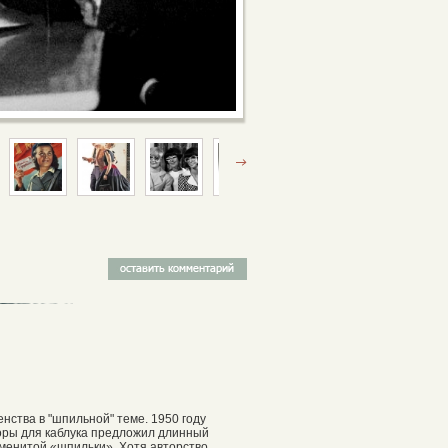
нства в "шпильной" теме. 1950 году
оры для каблука предложил длинный
аменитой «шпильки». Хотя авторство