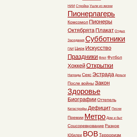
НИИ
Стройка
Ушли из жизни
Пионерлагерь
Пионеры
Комсомол
Октябрята
Плакат
Отдых
Субботники
Заседания
Искусство
Цирк
ГАИ
Праздники
Футбол
Флот
Открытки
Хоккей
Эстрада
Секс
Награды
Деньги
Закон
После войны
Здоровье
Биографии
Оттепель
Дефицит
Катастрофы
Песни
Метро
Премии
Дом и быт
Соцсоревнование
Разное
ВОВ
Терроризм
Юбилеи