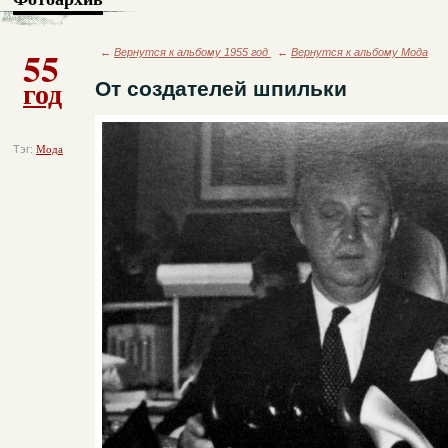
55
←
Вернутся к альбому 1955 год
←
Вернутся к альбому Мода
год
От создателей шпильки
Тэг:
Мода