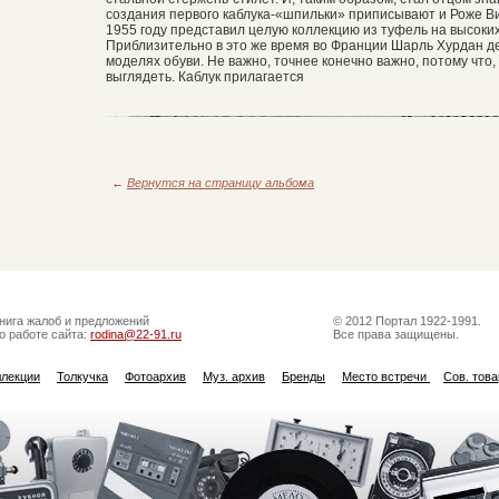
создания первого каблука-«шпильки» приписывают и Роже Вив
1955 году представил целую коллекцию из туфель на высоки
Приблизительно в это же время во Франции Шарль Хурдан де
моделях обуви. Не важно, точнее конечно важно, потому что,
выглядеть. Каблук прилагается
←
Вернутся на страницу альбома
нига жалоб и предложений
© 2012 Портал 1922-1991.
о работе сайта:
rodina@22-91.ru
Все права защищены.
ллекции
Толкучка
Фотоархив
Муз. архив
Бренды
Место встречи
Сов. тов