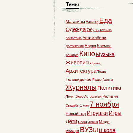
Темы
Еда
Магазины
Напитки
Одежда
Обувь
Техника
Автомобили
Косметика
Наука
Космос
Достижения
Кино
Музыка
Авиация
Живопись
Книги
Архитектура
Театр
Телевидение
Радио
Газеты
Журналы
Политика
Религия
Полит бюро
Астрология
7 ноября
Свадьбы
1 мая
Игрушки
Игры
Новый год
Дети
Мода
Спорт
Армия
ВУЗы
Школа
Милиция