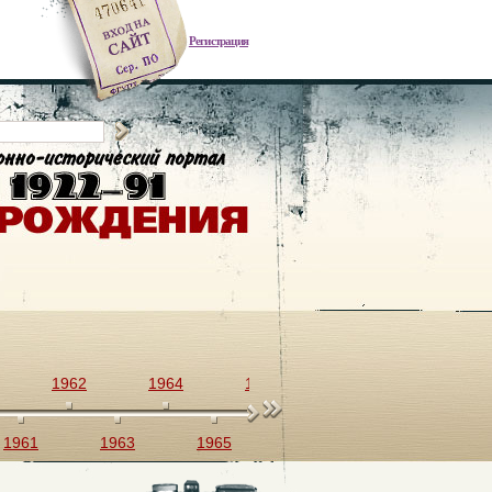
Регистрация
1962
1964
1966
1968
1970
1961
1963
1965
1967
1969