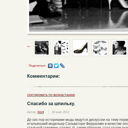
Поделиться
Комментарии:
сортировать по возрастанию
Спасибо за шпильку.
Автор:
Nerll
30 мая 2012
До сих пор историками моды ведутся дискуссии на тему перве
итальянский модельер Сальваторе Феррагамо в качестве оп
стальной стержень-стилет. И, таким образом, стал отцом зн