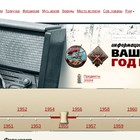
ии
Толкучка
Фотоархив
Муз. архив
Бренды
Место встречи
Сов. товары
Еще
Предметы
эпохи
1952
1954
1956
1958
1960
1951
1953
1955
1957
1959
Фотоархив