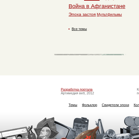
Война в Афганистане
Эпоха застоя
Мультфильмы
Все темы
Разработка портала
К
Артимедия веб, 2012
п
Темы
Фольклор
Свидетели эпохи
Ко