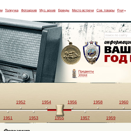
ии
Толкучка
Фотоархив
Муз. архив
Бренды
Место встречи
Сов. товары
Еще
Предметы
эпохи
1952
1954
1956
1958
1960
1951
1953
1955
1957
1959
Фотоархив