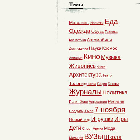
Темы
Еда
Магазины
Напитки
Одежда
Обувь
Техника
Автомобили
Косметика
Наука
Космос
Достижения
Кино
Музыка
Авиация
Живопись
Книги
Архитектура
Театр
Телевидение
Радио
Газеты
Журналы
Политика
Религия
Полит бюро
Астрология
7 ноября
Свадьбы
1 мая
Игрушки
Игры
Новый год
Дети
Мода
Спорт
Армия
ВУЗы
Школа
Милиция