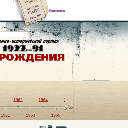
Регистрация
1962
1964
1966
1968
1970
1961
1963
1965
1967
1969