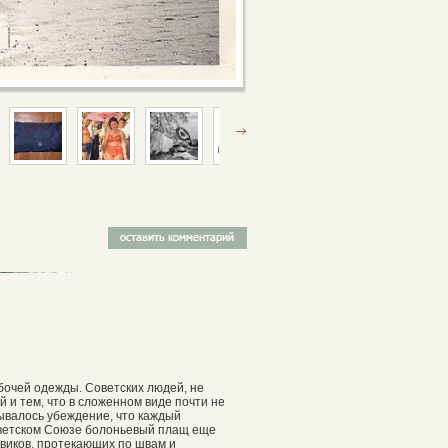
бочей одежды. Советских людей, не
 и тем, что в сложенном виде почти не
ывалось убеждение, что каждый
оветском Союзе болоньевый плащ еще
виков, протекающих по швам и