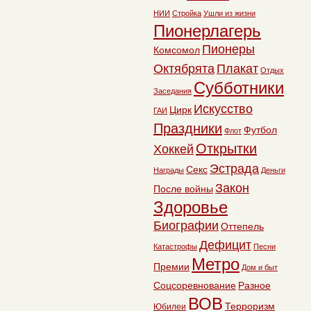
НИИ
Стройка
Ушли из жизни
Пионерлагерь
Пионеры
Комсомол
Октябрята
Плакат
Отдых
Субботники
Заседания
Искусство
Цирк
ГАИ
Праздники
Футбол
Флот
Открытки
Хоккей
Эстрада
Секс
Награды
Деньги
Закон
После войны
Здоровье
Биографии
Оттепель
Дефицит
Катастрофы
Песни
Метро
Премии
Дом и быт
Соцсоревнование
Разное
ВОВ
Терроризм
Юбилеи