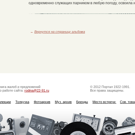
одновременно служащих парником в любую погоду, освоила 
←
Вернутся на страницу альбома
нига жалоб и предложений
© 2012 Портал 1922-1991.
о работе сайта:
rodina@22-91.ru
Все права защищены.
ллекции
Толкучка
Фотоархив
Муз. архив
Бренды
Место встречи
Сов. тов