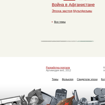
Война в Афганистане
Эпоха застоя
Мультфильмы
Все темы
Разработка портала
К
Артимедия веб, 2012
п
Темы
Фольклор
Свидетели эпохи
Ко