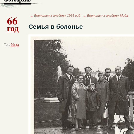
66
←
Вернутся к альбому 1966 год
←
Вернутся к альбому Мода
год
Семья в болонье
Тэг:
Мода