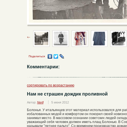
Поделиться
Комментарии:
сортировать по возрастанию
Нам не страшен дождик проливной
Автор:
Nerll
5 июня 2012
Болонья. У итальянцев этот материал использовался для ра
избалованных модой и комфортом он покорил своей новизной
занимал место. В массовом сознании советских людей склад
уважающий себя человек должен иметь плащ Болонью. В С
называли "летнее пальто". Со временем производство дожде