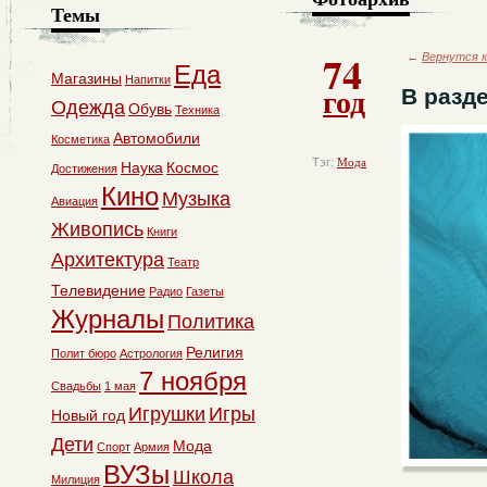
Темы
74
←
Вернутся к
Еда
Магазины
Напитки
год
В разд
Одежда
Обувь
Техника
Автомобили
Косметика
Тэг:
Мода
Наука
Космос
Достижения
Кино
Музыка
Авиация
Живопись
Книги
Архитектура
Театр
Телевидение
Радио
Газеты
Журналы
Политика
Религия
Полит бюро
Астрология
7 ноября
Свадьбы
1 мая
Игрушки
Игры
Новый год
Дети
Мода
Спорт
Армия
ВУЗы
Школа
Милиция