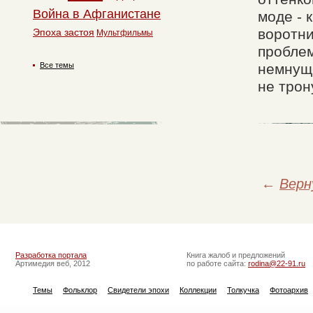
Война в Афганистане
моде - 
воротни
Эпоха застоя
Мультфильмы
проблем
Все темы
немнущ
не трон
←
Верн
Разработка портала
Книга жалоб и предложений
Артимедия веб, 2012
по работе сайта:
rodina@22-91.ru
Темы
Фольклор
Свидетели эпохи
Коллекции
Толкучка
Фотоархив