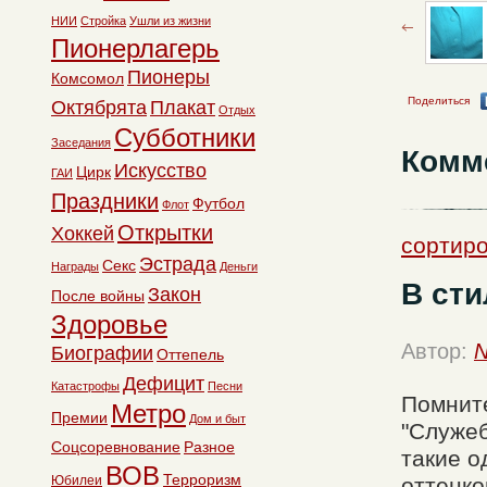
НИИ
Стройка
Ушли из жизни
Пионерлагерь
Пионеры
Комсомол
Поделиться
Октябрята
Плакат
Отдых
Субботники
Заседания
Комм
Искусство
Цирк
ГАИ
Праздники
Футбол
Флот
Открытки
Хоккей
сортиро
Эстрада
Секс
Награды
Деньги
В ст
Закон
После войны
Здоровье
Автор:
N
Биографии
Оттепель
Дефицит
Катастрофы
Песни
Помнит
Метро
Премии
Дом и быт
"Служеб
Соцсоревнование
Разное
такие о
ВОВ
Терроризм
Юбилеи
оттенко