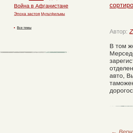
сортир
Война в Афганистане
Эпоха застоя
Мультфильмы
Все темы
Автор:
Z
В том ж
Мерсед
зарегис
отделен
авто, В
таможен
дорогос
←
Верн