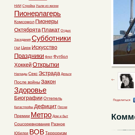
НИИ
Стройка
Ушли из жизни
Пионерлагерь
Пионеры
Комсомол
Октябрята
Плакат
Отдых
Субботники
Заседания
Искусство
Цирк
ГАИ
Праздники
Футбол
Флот
Открытки
Хоккей
Эстрада
Секс
Награды
Деньги
Закон
После войны
Здоровье
Биографии
Оттепель
Поделиться
Дефицит
Катастрофы
Песни
Метро
Комм
Премии
Дом и быт
Соцсоревнование
Разное
ВОВ
Терроризм
Юбилеи