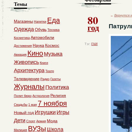
Темы
80
←
Вернутся к
Еда
Магазины
Напитки
год
Патрул
Одежда
Обувь
Техника
Автомобили
Косметика
Тэг:
ГАИ
Наука
Космос
Достижения
Кино
Музыка
Авиация
Живопись
Книги
Архитектура
Театр
Телевидение
Радио
Газеты
Журналы
Политика
Религия
Полит бюро
Астрология
7 ноября
Свадьбы
1 мая
Игрушки
Игры
Новый год
Дети
Мода
Спорт
Армия
ВУЗы
Школа
Милиция