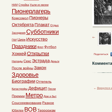
НИИ
Стройка
Ушли из жизни
Пионерлагерь
Пионеры
Комсомол
Октябрята
Плакат
Отдых
Субботники
Заседания
Искусство
Цирк
ГАИ
Праздники
Футбол
Флот
Открытки
Хоккей
Поделиться
Эстрада
Секс
Награды
Деньги
Коммента
Закон
После войны
Здоровье
Биографии
Оттепель
Дефицит
←
Вернутся н
Катастрофы
Песни
Метро
Премии
Дом и быт
Соцсоревнование
Разное
ВОВ
Терроризм
Юбилеи