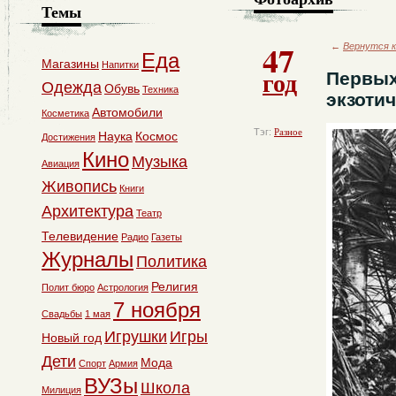
Темы
47
←
Вернутся к
Еда
Магазины
Напитки
год
Первых
Одежда
Обувь
Техника
экзоти
Автомобили
Косметика
Тэг:
Разное
Наука
Космос
Достижения
Кино
Музыка
Авиация
Живопись
Книги
Архитектура
Театр
Телевидение
Радио
Газеты
Журналы
Политика
Религия
Полит бюро
Астрология
7 ноября
Свадьбы
1 мая
Игрушки
Игры
Новый год
Дети
Мода
Спорт
Армия
ВУЗы
Школа
Милиция