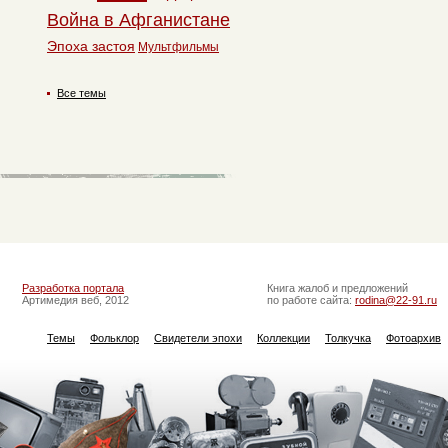
Война в Афганистане
Эпоха застоя
Мультфильмы
Все темы
Разработка портала
Книга жалоб и предложений
Артимедия веб, 2012
по работе сайта:
rodina@22-91.ru
Темы
Фольклор
Свидетели эпохи
Коллекции
Толкучка
Фотоархив