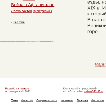
езды, 
Война в Афганистане
XIX в. 
Эпоха застоя
Мультфильмы
которы
В насто
Все темы
Великой
горе.
←
Верн
Разработка портала
Книга жалоб и предложений
Артимедия веб, 2012
по работе сайта:
rodina@22-91.ru
Темы
Фольклор
Свидетели эпохи
Коллекции
Толкучка
Фотоархив