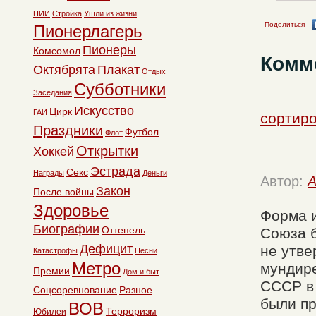
НИИ
Стройка
Ушли из жизни
Поделиться
Пионерлагерь
Пионеры
Комсомол
Комм
Октябрята
Плакат
Отдых
Субботники
Заседания
Искусство
Цирк
ГАИ
сортиро
Праздники
Футбол
Флот
Открытки
Хоккей
Эстрада
Секс
Награды
Деньги
Автор:
A
Закон
После войны
Здоровье
Форма и
Биографии
Оттепель
Союза 
Дефицит
не утве
Катастрофы
Песни
Метро
мундире
Премии
Дом и быт
СССР в 
Соцсоревнование
Разное
были п
ВОВ
Терроризм
Юбилеи