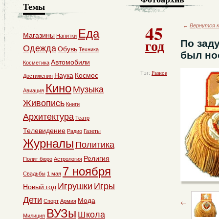
Темы
45
←
Вернутся к
Еда
Магазины
Напитки
год
По зад
Одежда
Обувь
Техника
был но
Автомобили
Косметика
Тэг:
Разное
Наука
Космос
Достижения
Кино
Музыка
Авиация
Живопись
Книги
Архитектура
Театр
Телевидение
Радио
Газеты
Журналы
Политика
Религия
Полит бюро
Астрология
7 ноября
Свадьбы
1 мая
Игрушки
Игры
Новый год
Дети
Мода
Спорт
Армия
ВУЗы
Школа
Милиция