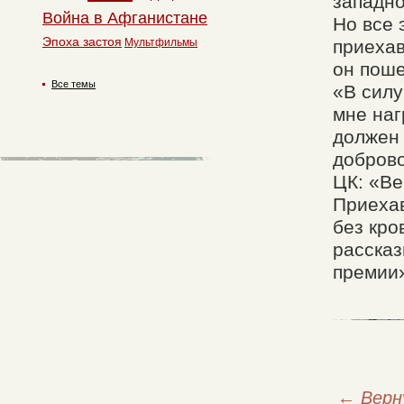
западно
Война в Афганистане
Но все 
Эпоха застоя
Мультфильмы
приехав
он поше
Все темы
«В силу
мне наг
должен 
доброво
ЦК: «Ве
Приехав
без кро
рассказ
премии
←
Верн