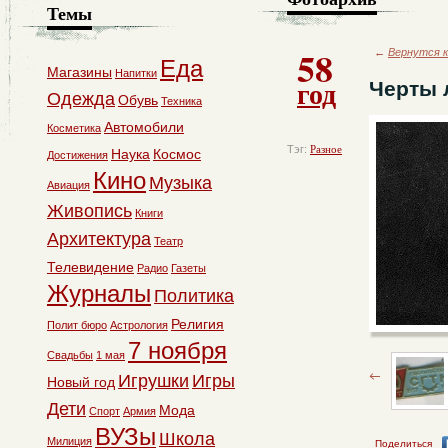
Темы
58
←
Вернутся к
Еда
Магазины
Напитки
год
Черты 
Одежда
Обувь
Техника
Автомобили
Косметика
Тэг:
Разное
Наука
Космос
Достижения
Кино
Музыка
Авиация
Живопись
Книги
Архитектура
Театр
Телевидение
Радио
Газеты
Журналы
Политика
Религия
Полит бюро
Астрология
7 ноября
Свадьбы
1 мая
Игрушки
Игры
Новый год
Дети
Мода
Спорт
Армия
ВУЗы
Школа
Милиция
Поделиться