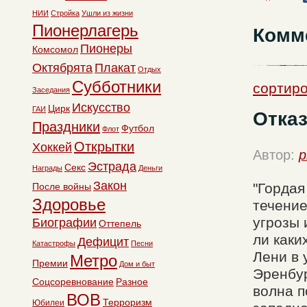
НИИ
Стройка
Ушли из жизни
Пионерлагерь
Комм
Пионеры
Комсомол
Октябрята
Плакат
Отдых
Субботники
сортиро
Заседания
Искусство
Цирк
ГАИ
Отказ
Праздники
Футбол
Флот
Открытки
Хоккей
Автор:
p
Эстрада
Секс
Награды
Деньги
Закон
"Гордая
После войны
Здоровье
течение
угрозы 
Биографии
Оттепель
ли каки
Дефицит
Катастрофы
Песни
Лени в 
Метро
Премии
Дом и быт
Эренбур
Соцсоревнование
Разное
волна п
ВОВ
Терроризм
Юбилеи