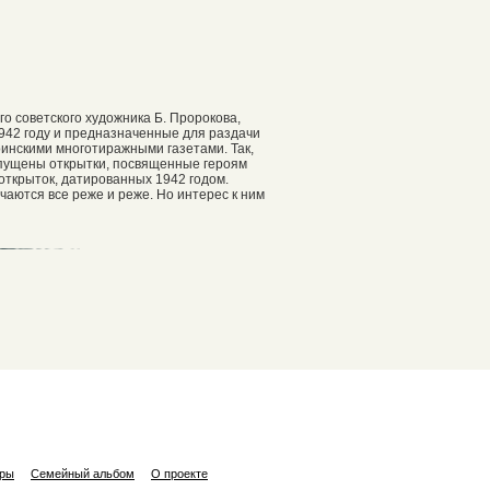
о советского художника Б. Пророкова,
942 году и предназначенные для раздачи
оинскими многотиражными газетами. Так,
ыпущены открытки, посвященные героям
открыток, датированных 1942 годом.
чаются все реже и реже. Но интерес к ним
ары
Семейный альбом
О проекте