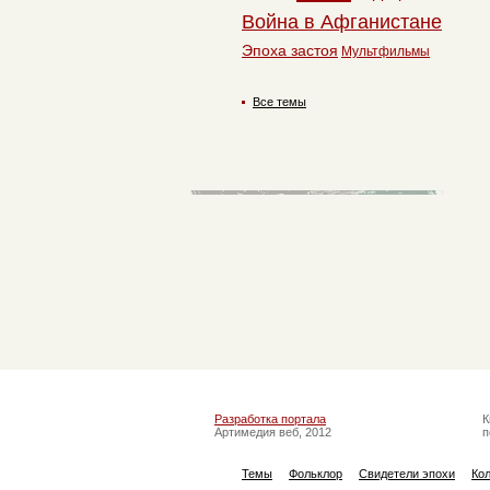
Война в Афганистане
Эпоха застоя
Мультфильмы
Все темы
Разработка портала
К
Артимедия веб, 2012
п
Темы
Фольклор
Свидетели эпохи
Ко