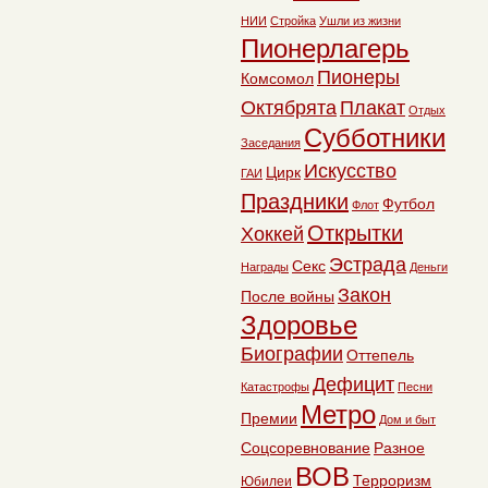
НИИ
Стройка
Ушли из жизни
Пионерлагерь
Пионеры
Комсомол
Октябрята
Плакат
Отдых
Субботники
Заседания
Искусство
Цирк
ГАИ
Праздники
Футбол
Флот
Открытки
Хоккей
Эстрада
Секс
Награды
Деньги
Закон
После войны
Здоровье
Биографии
Оттепель
Дефицит
Катастрофы
Песни
Метро
Премии
Дом и быт
Соцсоревнование
Разное
ВОВ
Терроризм
Юбилеи