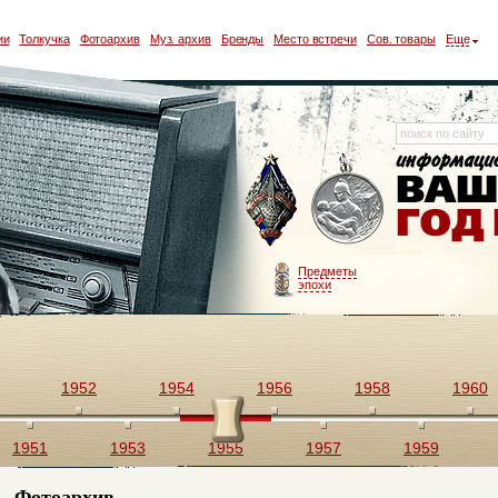
ии
Толкучка
Фотоархив
Муз. архив
Бренды
Место встречи
Сов. товары
Еще
Предметы
эпохи
1952
1954
1956
1958
1960
1951
1953
1955
1957
1959
Фотоархив