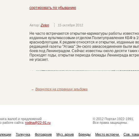
сортировать по убыванию
Автор:
Zelen
15 октября 2012
Не часто встречаются открытки-карикатуры работы известног
изданные культмассовым отделом Политуправления КБФ в 1
краснофлотцам. К редким относятся и открытки, изданные в
редакцией газеты "Атака" Эн-ского авиасоединения были в
боев под Ленинградом. Сейчас известны около десяти таких 
Проходят годы, открытки периода блокады Ленинграда встре
не угасает.
←
Вернутся на страницу альбома
нига жалоб и предложений
© 2012 Портал 1922-1991.
о работе сайта:
rodina@22-91.ru
Все права защищены.
ллекции
Толкучка
Фотоархив
Муз. архив
Бренды
Место встречи
Сов. тов