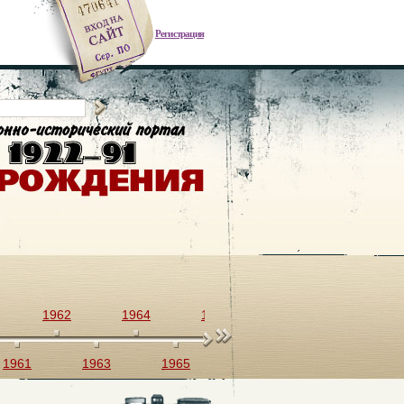
Регистрация
1962
1964
1966
1968
1970
1961
1963
1965
1967
1969