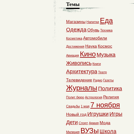
Темы
Еда
Магазины
Напитки
Одежда
Обувь
Техника
Автомобили
Косметика
Наука
Космос
Достижения
Кино
Музыка
Авиация
Живопись
Книги
Архитектура
Театр
Телевидение
Радио
Газеты
Журналы
Политика
Религия
Полит бюро
Астрология
7 ноября
Свадьбы
1 мая
Игрушки
Игры
Новый год
Дети
Мода
Спорт
Армия
ВУЗы
Школа
Милиция