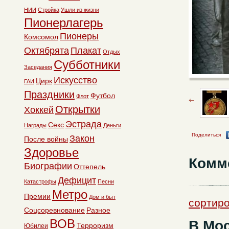
НИИ
Стройка
Ушли из жизни
Пионерлагерь
Пионеры
Комсомол
Октябрята
Плакат
Отдых
Субботники
Заседания
Искусство
Цирк
ГАИ
Праздники
Футбол
Флот
Открытки
Хоккей
Эстрада
Секс
Награды
Деньги
Поделиться
Закон
После войны
Здоровье
Комм
Биографии
Оттепель
Дефицит
Катастрофы
Песни
Метро
Премии
Дом и быт
сортиро
Соцсоревнование
Разное
ВОВ
В Мо
Терроризм
Юбилеи