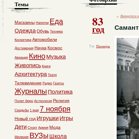
Темы
83
←
Вернутся к
Еда
Магазины
Напитки
год
Самант
Одежда
Обувь
Техника
Автомобили
Косметика
Тэг:
Пионеры
Наука
Космос
Достижения
Кино
Музыка
Авиация
Живопись
Книги
Архитектура
Театр
Телевидение
Радио
Газеты
Журналы
Политика
Религия
Полит бюро
Астрология
7 ноября
Свадьбы
1 мая
Игрушки
Игры
Новый год
Дети
Мода
Спорт
Армия
ВУЗы
Школа
Милиция