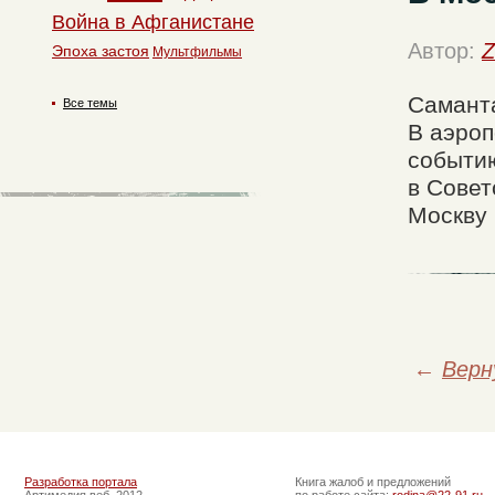
Война в Афганистане
Автор:
Z
Эпоха застоя
Мультфильмы
Саманта
Все темы
В аэроп
событию
в Совет
Москву 
←
Верн
Разработка портала
Книга жалоб и предложений
Артимедия веб, 2012
по работе сайта:
rodina@22-91.ru