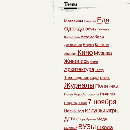
Темы
Еда
Магазины
Напитки
Одежда
Обувь
Техника
Автомобили
Косметика
Наука
Космос
Достижения
Кино
Музыка
Авиация
Живопись
Книги
Архитектура
Театр
Телевидение
Радио
Газеты
Журналы
Политика
Религия
Полит бюро
Астрология
7 ноября
Свадьбы
1 мая
Игрушки
Игры
Новый год
Дети
Мода
Спорт
Армия
ВУЗы
Школа
Милиция