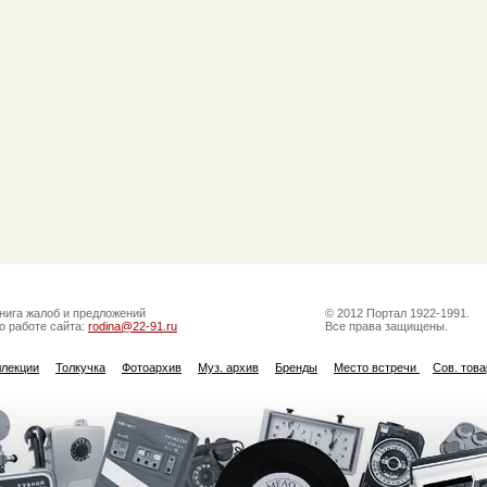
нига жалоб и предложений
© 2012 Портал 1922-1991.
о работе сайта:
rodina@22-91.ru
Все права защищены.
ллекции
Толкучка
Фотоархив
Муз. архив
Бренды
Место встречи
Сов. тов