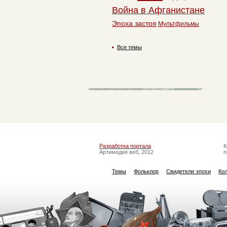
Война в Афганистане
Эпоха застоя
Мультфильмы
Все темы
Разработка портала
К
Артимедия веб, 2012
п
Темы
Фольклор
Свидетели эпохи
Ко