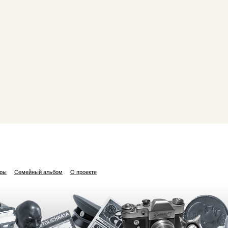
ары
Семейный альбом
О проекте