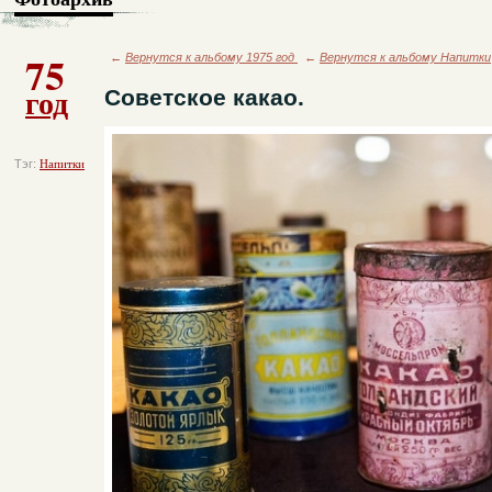
75
←
Вернутся к альбому 1975 год
←
Вернутся к альбому Напитки
год
Советское какао.
Тэг:
Напитки