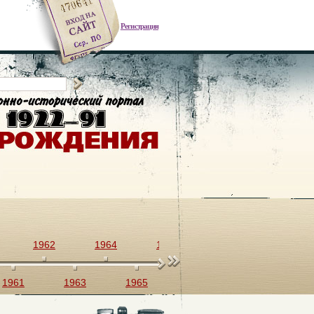
Регистрация
1962
1964
1966
1968
1970
1961
1963
1965
1967
1969