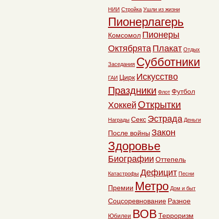
НИИ
Стройка
Ушли из жизни
Пионерлагерь
Пионеры
Комсомол
Октябрята
Плакат
Отдых
Субботники
Заседания
Искусство
Цирк
ГАИ
Праздники
Футбол
Флот
Открытки
Хоккей
Эстрада
Секс
Награды
Деньги
Закон
После войны
Здоровье
Биографии
Оттепель
Дефицит
Катастрофы
Песни
Метро
Премии
Дом и быт
Соцсоревнование
Разное
ВОВ
Терроризм
Юбилеи