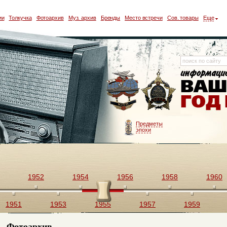
ии
Толкучка
Фотоархив
Муз. архив
Бренды
Место встречи
Сов. товары
Еще
Предметы
эпохи
1952
1954
1956
1958
1960
1951
1953
1955
1957
1959
Фотоархив