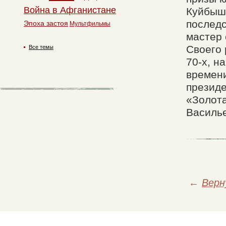
Война в Афганистане
Куйбыше
последс
Эпоха застоя
Мультфильмы
мастер 
Своего 
Все темы
70-х, н
времени
президе
«Золот
Василь
←
Верн