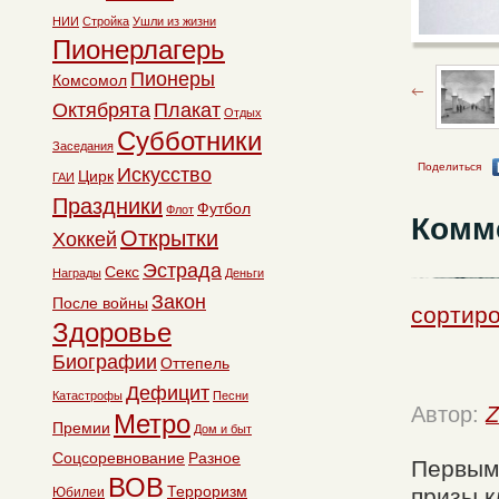
НИИ
Стройка
Ушли из жизни
Пионерлагерь
Пионеры
Комсомол
Октябрята
Плакат
Отдых
Субботники
Заседания
Поделиться
Искусство
Цирк
ГАИ
Праздники
Футбол
Флот
Комм
Открытки
Хоккей
Эстрада
Секс
Награды
Деньги
Закон
После войны
сортир
Здоровье
Биографии
Оттепель
Дефицит
Катастрофы
Песни
Автор:
Z
Метро
Премии
Дом и быт
Соцсоревнование
Разное
Первым
ВОВ
Терроризм
призы 
Юбилеи