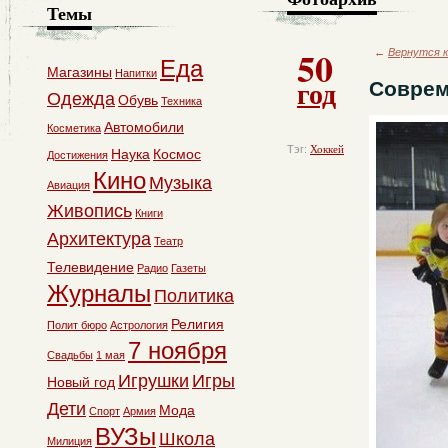
Темы
50
←
Вернутся к
Еда
Магазины
Напитки
год
Соврем
Одежда
Обувь
Техника
Автомобили
Косметика
Тэг:
Хоккей
Наука
Космос
Достижения
Кино
Музыка
Авиация
Живопись
Книги
Архитектура
Театр
Телевидение
Радио
Газеты
Журналы
Политика
Религия
Полит бюро
Астрология
7 ноября
Свадьбы
1 мая
Игрушки
Игры
Новый год
Дети
Мода
Спорт
Армия
ВУЗы
Школа
Милиция