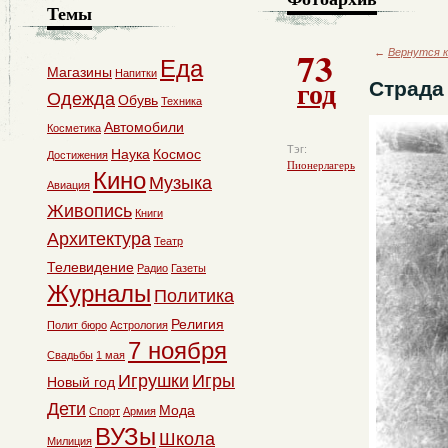
Темы
73
←
Вернутся к
Еда
Магазины
Напитки
год
Страда
Одежда
Обувь
Техника
Автомобили
Косметика
Тэг:
Наука
Космос
Достижения
Пионерлагерь
Кино
Музыка
Авиация
Живопись
Книги
Архитектура
Театр
Телевидение
Радио
Газеты
Журналы
Политика
Религия
Полит бюро
Астрология
7 ноября
Свадьбы
1 мая
Игрушки
Игры
Новый год
Дети
Мода
Спорт
Армия
ВУЗы
Школа
Милиция