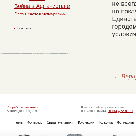
не всег
Война в Афганистане
не покл
Эпоха застоя
Мультфильмы
Единств
городом
Все темы
условия
←
Верн
Разработка портала
Книга жалоб и предложений
Артимедия веб, 2012
по работе сайта:
rodina@22-91.ru
Темы
Фольклор
Свидетели эпохи
Коллекции
Толкучка
Фотоархив