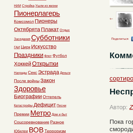
НИИ
Стройка
Ушли из жизни
Пионерлагерь
Пионеры
Комсомол
Октябрята
Плакат
Отдых
Субботники
Поделиться
Заседания
Искусство
Цирк
ГАИ
Комм
Праздники
Футбол
Флот
Открытки
Хоккей
Эстрада
Секс
Награды
Деньги
сортиро
Закон
После войны
Здоровье
Несп
Биографии
Оттепель
Дефицит
Катастрофы
Песни
Автор:
Z
Метро
Премии
Дом и быт
Пока го
Соцсоревнование
Разное
смороди
ВОВ
Терроризм
Юбилеи