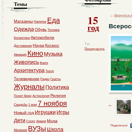
Темы
15
←
Вернутся к
Еда
Магазины
Напитки
год
Всерос
Одежда
Обувь
Техника
Автомобили
Косметика
Тэг:
Наука
Космос
Достижения
Пионерлагерь
Кино
Музыка
Авиация
Живопись
Книги
Архитектура
Театр
Телевидение
Радио
Газеты
Журналы
Политика
Религия
Полит бюро
Астрология
7 ноября
Свадьбы
1 мая
Игрушки
Игры
Новый год
Дети
Мода
Спорт
Армия
Поделиться
ВУЗы
Школа
Милиция