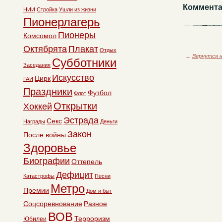
Коммента
НИИ
Стройка
Ушли из жизни
Пионерлагерь
Пионеры
Комсомол
Октябрята
Плакат
Отдых
←
Вернутся н
Субботники
Заседания
Искусство
Цирк
ГАИ
Праздники
Футбол
Флот
Открытки
Хоккей
Эстрада
Секс
Награды
Деньги
Закон
После войны
Здоровье
Биографии
Оттепель
Дефицит
Катастрофы
Песни
Метро
Премии
Дом и быт
Соцсоревнование
Разное
ВОВ
Терроризм
Юбилеи