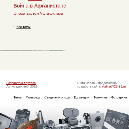
Война в Афганистане
Эпоха застоя
Мультфильмы
Все темы
Разработка портала
Книга жалоб и предложений
Артимедия веб, 2012
по работе сайта:
rodina@22-91.ru
Темы
Фольклор
Свидетели эпохи
Коллекции
Толкучка
Фотоархив