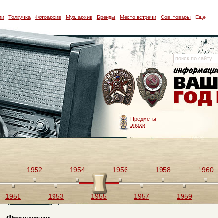
ии
Толкучка
Фотоархив
Муз. архив
Бренды
Место встречи
Сов. товары
Еще
Предметы
эпохи
1952
1954
1956
1958
1960
1951
1953
1955
1957
1959
Фотоархив