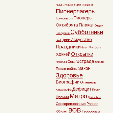
НИИ
Стройка
Ушли из жизни
Пионерлагерь
Пионеры
Комсомол
Октябрята
Плакат
Отдых
Субботники
Заседания
Искусство
Цирк
ГАИ
Праздники
Футбол
Флот
Открытки
Хоккей
Эстрада
Секс
Награды
Деньги
Закон
После войны
Здоровье
Биографии
Оттепель
Дефицит
Катастрофы
Песни
Метро
Премии
Дом и быт
Соцсоревнование
Разное
ВОВ
Терроризм
Юбилеи