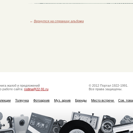
←
Вернутся на страницу альбома
нига жалоб и предложений
© 2012 Портал 1922-1991.
о работе сайта:
rodina@22-91.ru
Все права защищены.
ллекции
Толкучка
Фотоархив
Муз. архив
Бренды
Место встречи
Сов. тов