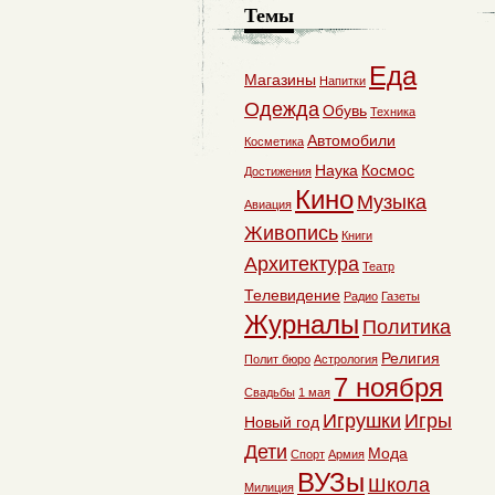
Темы
Еда
Магазины
Напитки
Одежда
Обувь
Техника
Автомобили
Косметика
Наука
Космос
Достижения
Кино
Музыка
Авиация
Живопись
Книги
Архитектура
Театр
Телевидение
Радио
Газеты
Журналы
Политика
Религия
Полит бюро
Астрология
7 ноября
Свадьбы
1 мая
Игрушки
Игры
Новый год
Дети
Мода
Спорт
Армия
ВУЗы
Школа
Милиция