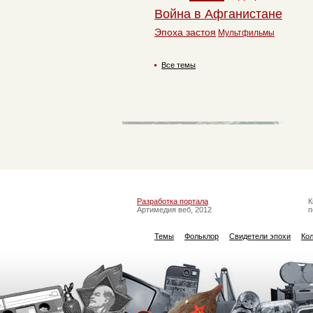
Война в Афганистане
Эпоха застоя
Мультфильмы
Все темы
Разработка портала
К
Артимедия веб, 2012
п
Темы
Фольклор
Свидетели эпохи
Ко