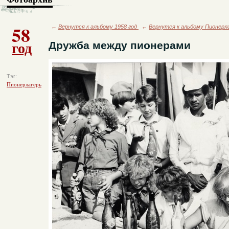
58
←
Вернутся к альбому 1958 год
←
Вернутся к альбому Пионерл
год
Дружба между пионерами
Тэг:
Пионерлагерь