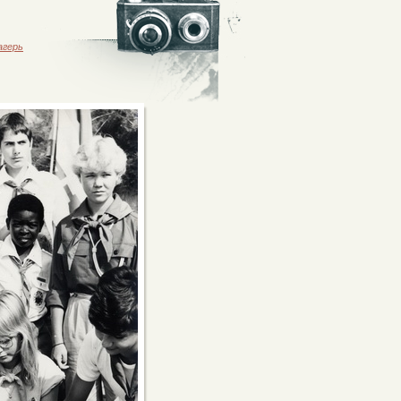
агерь