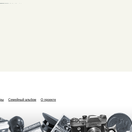
ары
Семейный альбом
О проекте