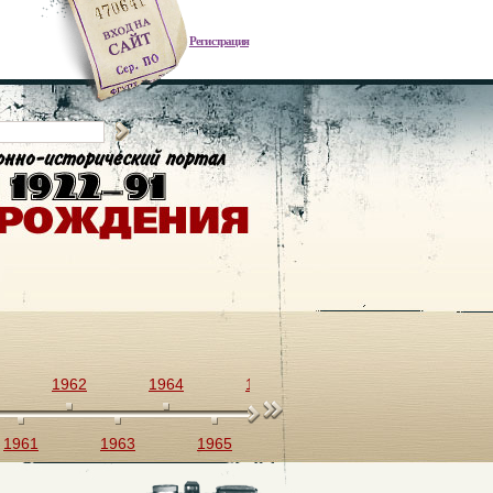
Регистрация
1962
1964
1966
1968
1970
1961
1963
1965
1967
1969