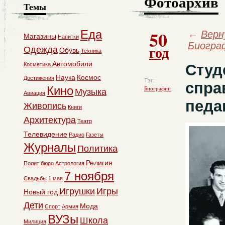
Фотоархив
Темы
50
Еда
←
Верн
Магазины
Напитки
Биогра
год
Одежда
Обувь
Техника
Автомобили
Косметика
Студ
Наука
Космос
Достижения
Тэг:
спра
Кино
Биографии
Музыка
Авиация
педа
Живопись
Книги
Архитектура
Театр
Телевидение
Радио
Газеты
Журналы
Политика
Религия
Полит бюро
Астрология
7 ноября
Свадьбы
1 мая
Игрушки
Игры
Новый год
Дети
Мода
Спорт
Армия
ВУЗы
Школа
Милиция