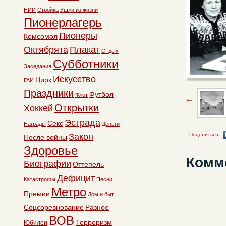
НИИ
Стройка
Ушли из жизни
Пионерлагерь
Пионеры
Комсомол
Октябрята
Плакат
Отдых
Субботники
Заседания
Искусство
Цирк
ГАИ
Праздники
Футбол
Флот
Открытки
Хоккей
Эстрада
Секс
Награды
Деньги
Закон
Поделиться
После войны
Здоровье
Комм
Биографии
Оттепель
Дефицит
Катастрофы
Песни
Метро
Премии
Дом и быт
Соцсоревнование
Разное
ВОВ
Терроризм
Юбилеи