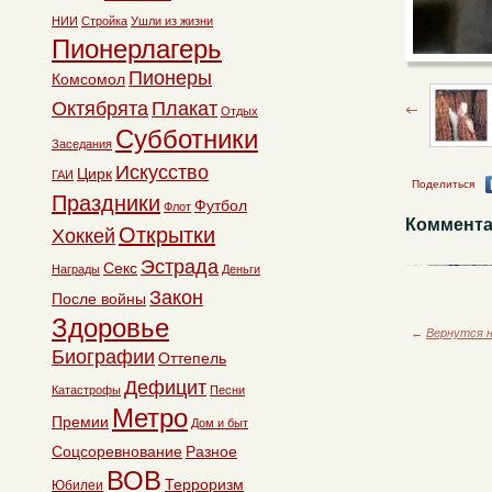
НИИ
Стройка
Ушли из жизни
Пионерлагерь
Пионеры
Комсомол
Октябрята
Плакат
Отдых
Субботники
Заседания
Искусство
Цирк
ГАИ
Поделиться
Праздники
Футбол
Флот
Коммента
Открытки
Хоккей
Эстрада
Секс
Награды
Деньги
Закон
После войны
Здоровье
←
Вернутся н
Биографии
Оттепель
Дефицит
Катастрофы
Песни
Метро
Премии
Дом и быт
Соцсоревнование
Разное
ВОВ
Терроризм
Юбилеи