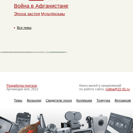
Война в Афганистане
Эпоха застоя
Мультфильмы
Все темы
Разработка портала
Книга жалоб и предложений
Артимедия веб, 2012
по работе сайта:
rodina@22-91.ru
Темы
Фольклор
Свидетели эпохи
Коллекции
Толкучка
Фотоархив