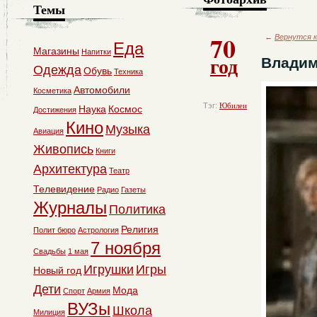
Темы
70
←
Вернутся к
Еда
Магазины
Напитки
год
Владим
Одежда
Обувь
Техника
Автомобили
Косметика
Тэг:
Юбилеи
Наука
Космос
Достижения
Кино
Музыка
Авиация
Живопись
Книги
Архитектура
Театр
Телевидение
Радио
Газеты
Журналы
Политика
Религия
Полит бюро
Астрология
7 ноября
Свадьбы
1 мая
Игрушки
Игры
Новый год
Дети
Мода
Спорт
Армия
ВУЗы
Школа
Милиция