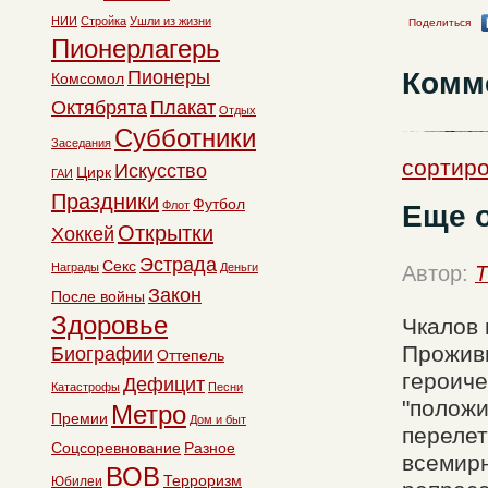
НИИ
Стройка
Ушли из жизни
Поделиться
Пионерлагерь
Комм
Пионеры
Комсомол
Октябрята
Плакат
Отдых
Субботники
Заседания
сортир
Искусство
Цирк
ГАИ
Праздники
Футбол
Флот
Еще 
Открытки
Хоккей
Эстрада
Секс
Награды
Деньги
Автор:
T
Закон
После войны
Здоровье
Чкалов 
Проживи
Биографии
Оттепель
героиче
Дефицит
Катастрофы
Песни
"положи
Метро
Премии
Дом и быт
перелет
Соцсоревнование
Разное
всемирн
ВОВ
Терроризм
Юбилеи