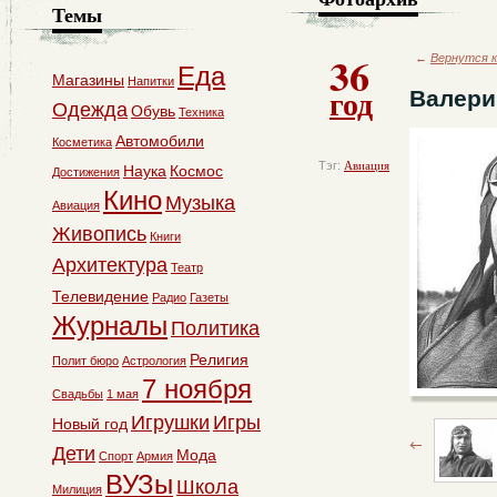
Темы
36
←
Вернутся к
Еда
Магазины
Напитки
год
Валери
Одежда
Обувь
Техника
Автомобили
Косметика
Тэг:
Авиация
Наука
Космос
Достижения
Кино
Музыка
Авиация
Живопись
Книги
Архитектура
Театр
Телевидение
Радио
Газеты
Журналы
Политика
Религия
Полит бюро
Астрология
7 ноября
Свадьбы
1 мая
Игрушки
Игры
Новый год
Дети
Мода
Спорт
Армия
ВУЗы
Школа
Милиция