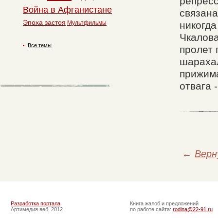
репресс
Война в Афганистане
связана
Эпоха застоя
Мультфильмы
никогда
Чкалова
Все темы
пролет 
шарахал
прижима
отвага 
←
Верн
Разработка портала
Книга жалоб и предложений
Артимедия веб, 2012
по работе сайта:
rodina@22-91.ru