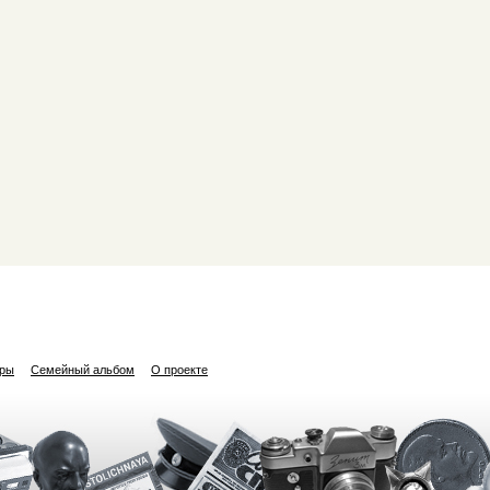
ары
Семейный альбом
О проекте