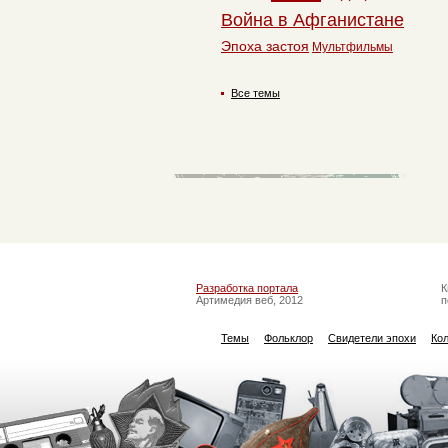
Война в Афганистане
Эпоха застоя
Мультфильмы
Все темы
Разработка портала
К
Артимедия веб, 2012
п
Темы
Фольклор
Свидетели эпохи
Ко