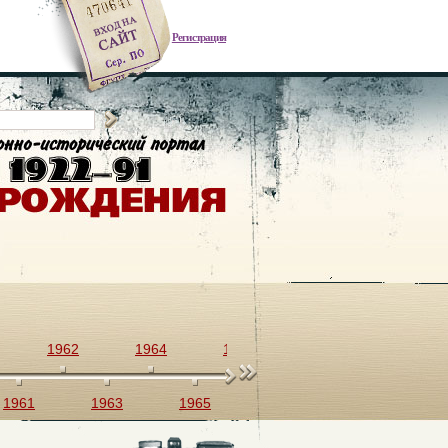
Регистрация
1962
1964
1966
1968
1970
1961
1963
1965
1967
1969