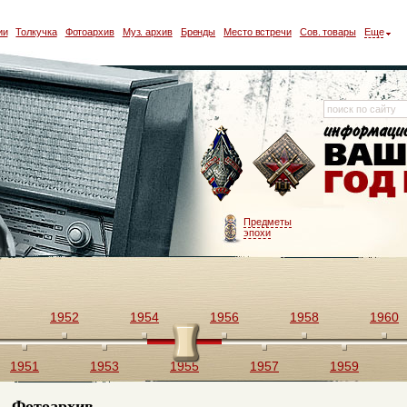
ии
Толкучка
Фотоархив
Муз. архив
Бренды
Место встречи
Сов. товары
Еще
Предметы
эпохи
1952
1954
1956
1958
1960
1951
1953
1955
1957
1959
Фотоархив