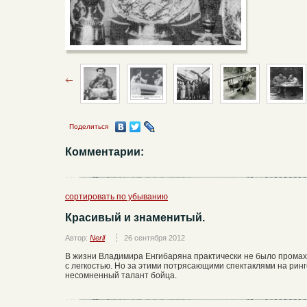
Поделиться
Комментарии:
сортировать по убыванию
Красивый и знаменитый.
Автор:
Nerll
26 сентября 2012
В жизни Владимира Енгибаряна практически не было промахо
с легкостью. Но за этими потрясающими спектаклями на ринг
несомненный талант бойца.