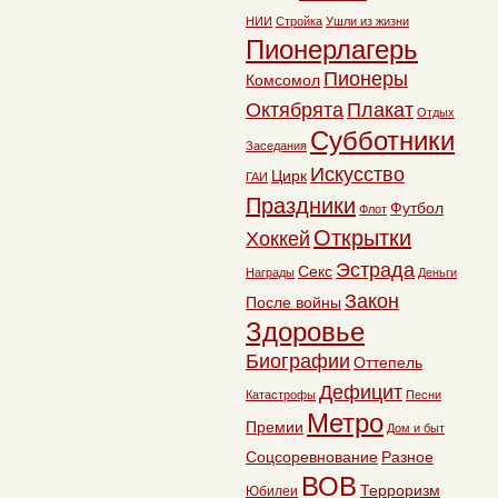
НИИ
Стройка
Ушли из жизни
Пионерлагерь
Пионеры
Комсомол
Октябрята
Плакат
Отдых
Субботники
Заседания
Искусство
Цирк
ГАИ
Праздники
Футбол
Флот
Открытки
Хоккей
Эстрада
Секс
Награды
Деньги
Закон
После войны
Здоровье
Биографии
Оттепель
Дефицит
Катастрофы
Песни
Метро
Премии
Дом и быт
Соцсоревнование
Разное
ВОВ
Терроризм
Юбилеи