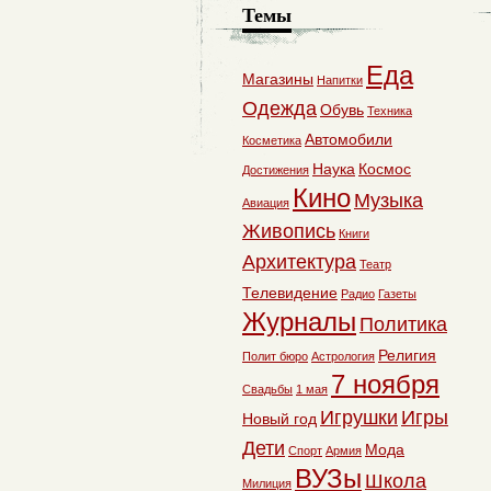
Темы
Еда
Магазины
Напитки
Одежда
Обувь
Техника
Автомобили
Косметика
Наука
Космос
Достижения
Кино
Музыка
Авиация
Живопись
Книги
Архитектура
Театр
Телевидение
Радио
Газеты
Журналы
Политика
Религия
Полит бюро
Астрология
7 ноября
Свадьбы
1 мая
Игрушки
Игры
Новый год
Дети
Мода
Спорт
Армия
ВУЗы
Школа
Милиция