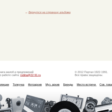
←
Вернутся на страницу альбома
нига жалоб и предложений
© 2012 Портал 1922-1991.
о работе сайта:
rodina@22-91.ru
Все права защищены.
ллекции
Толкучка
Фотоархив
Муз. архив
Бренды
Место встречи
Сов. тов