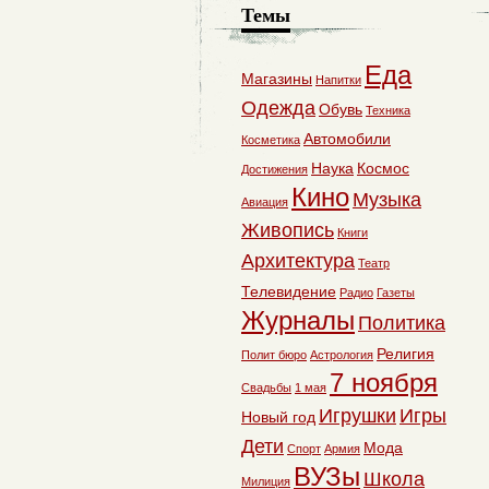
Темы
Еда
Магазины
Напитки
Одежда
Обувь
Техника
Автомобили
Косметика
Наука
Космос
Достижения
Кино
Музыка
Авиация
Живопись
Книги
Архитектура
Театр
Телевидение
Радио
Газеты
Журналы
Политика
Религия
Полит бюро
Астрология
7 ноября
Свадьбы
1 мая
Игрушки
Игры
Новый год
Дети
Мода
Спорт
Армия
ВУЗы
Школа
Милиция