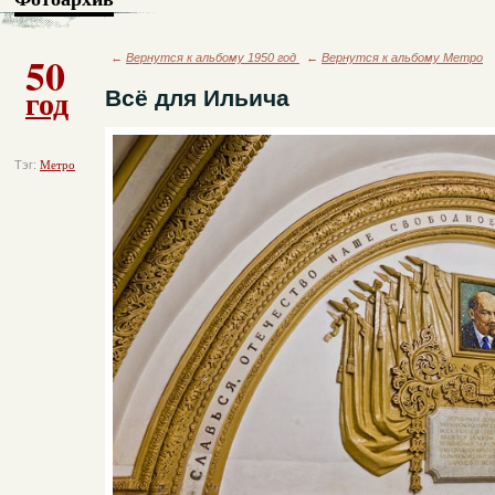
50
←
Вернутся к альбому 1950 год
←
Вернутся к альбому Метро
год
Всё для Ильича
Тэг:
Метро