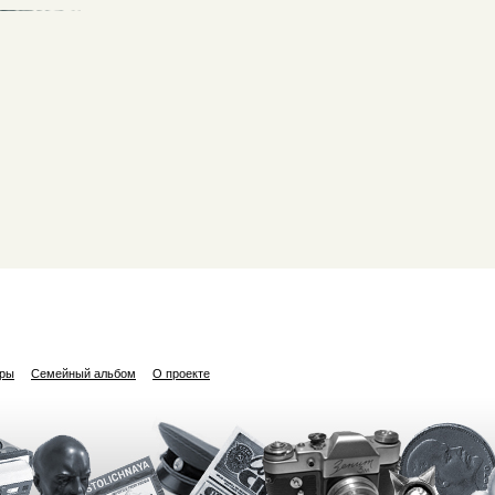
ары
Семейный альбом
О проекте