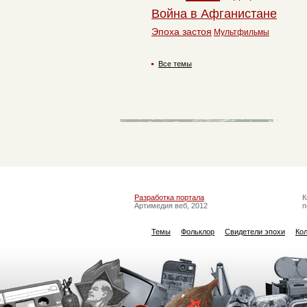
Война в Афганистане
Эпоха застоя
Мультфильмы
Все темы
Разработка портала
К
Артимедия веб, 2012
п
Темы
Фольклор
Свидетели эпохи
Ко