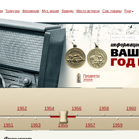
ии
Толкучка
Фотоархив
Муз. архив
Бренды
Место встречи
Сов. товары
Еще
Предметы
эпохи
1952
1954
1956
1958
1960
1951
1953
1955
1957
1959
Фотоархив