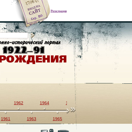
Регистрация
1962
1964
1966
1968
1970
1961
1963
1965
1967
1969