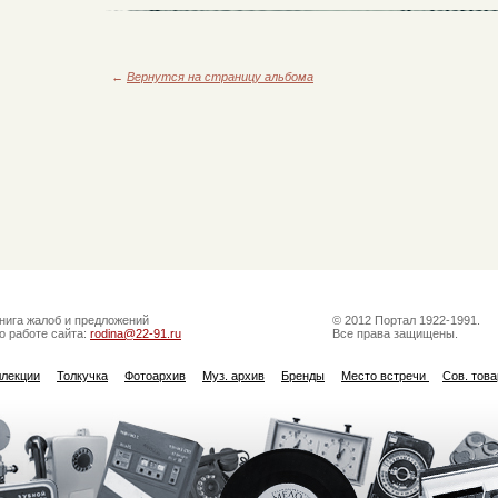
←
Вернутся на страницу альбома
нига жалоб и предложений
© 2012 Портал 1922-1991.
о работе сайта:
rodina@22-91.ru
Все права защищены.
ллекции
Толкучка
Фотоархив
Муз. архив
Бренды
Место встречи
Сов. тов