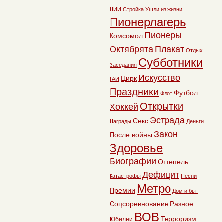
НИИ
Стройка
Ушли из жизни
Пионерлагерь
Пионеры
Комсомол
Октябрята
Плакат
Отдых
Субботники
Заседания
Искусство
Цирк
ГАИ
Праздники
Футбол
Флот
Открытки
Хоккей
Эстрада
Секс
Награды
Деньги
Закон
После войны
Здоровье
Биографии
Оттепель
Дефицит
Катастрофы
Песни
Метро
Премии
Дом и быт
Соцсоревнование
Разное
ВОВ
Терроризм
Юбилеи