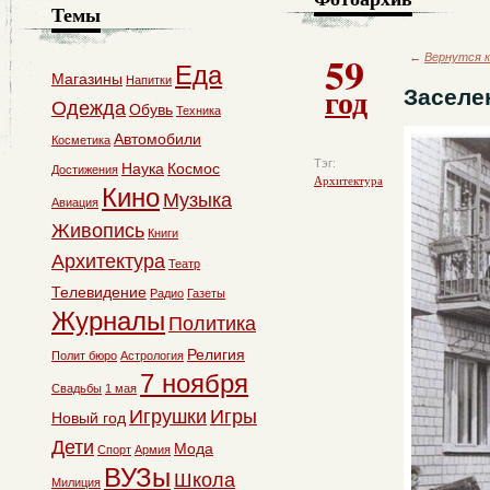
Темы
59
←
Вернутся к
Еда
Магазины
Напитки
год
Заселе
Одежда
Обувь
Техника
Автомобили
Косметика
Тэг:
Наука
Космос
Достижения
Архитектура
Кино
Музыка
Авиация
Живопись
Книги
Архитектура
Театр
Телевидение
Радио
Газеты
Журналы
Политика
Религия
Полит бюро
Астрология
7 ноября
Свадьбы
1 мая
Игрушки
Игры
Новый год
Дети
Мода
Спорт
Армия
ВУЗы
Школа
Милиция