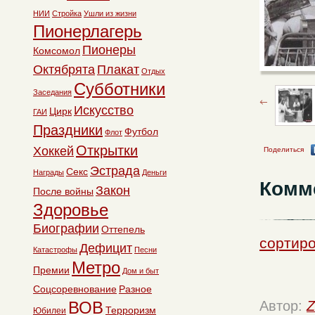
НИИ
Стройка
Ушли из жизни
Пионерлагерь
Пионеры
Комсомол
Октябрята
Плакат
Отдых
Субботники
Заседания
Искусство
Цирк
ГАИ
Праздники
Футбол
Флот
Открытки
Хоккей
Поделиться
Эстрада
Секс
Награды
Деньги
Комм
Закон
После войны
Здоровье
Биографии
Оттепель
сортиро
Дефицит
Катастрофы
Песни
Метро
Премии
Дом и быт
Соцсоревнование
Разное
ВОВ
Автор:
Z
Терроризм
Юбилеи