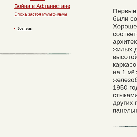
Война в Афганистане
Первые
Эпоха застоя
Мультфильмы
были со
Хороше
Все темы
соответ
архитек
жилых д
высотой
каркасо
на 1 м³
железоб
1950 го
стыками
других 
панель