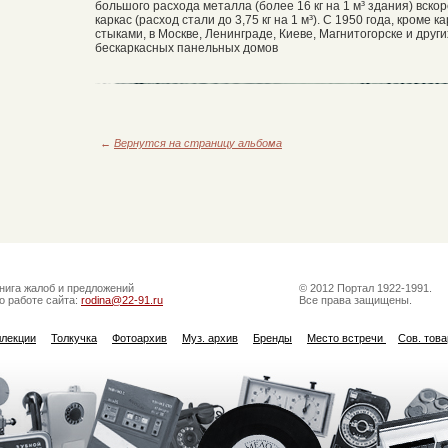
большого расхода металла (более 16 кг на 1 м³ здания) вс
каркас (расход стали до 3,75 кг на 1 м³). С 1950 года, кром
стыками, в Москве, Ленинграде, Киеве, Магнитогорске и друг
бескаркасных панельных домов
←
Вернутся на страницу альбома
нига жалоб и предложений
© 2012 Портал 1922-1991.
о работе сайта:
rodina@22-91.ru
Все права защищены.
ллекции
Толкучка
Фотоархив
Муз. архив
Бренды
Место встречи
Сов. тов