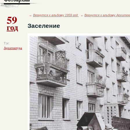
59
←
Вернутся к альбому 1959 год
←
Вернутся к альбому Архите
год
Заселение
Тэг:
Архитектура