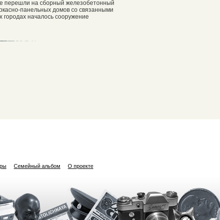
коре перешли на сборный железобетонный
е каркасно-панельных домов со связанными
их городах началось сооружение
ары
Семейный альбом
О проекте