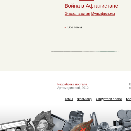
Война в Афганистане
Эпоха застоя
Мультфильмы
Все темы
Разработка портала
К
Артимедия веб, 2012
п
Темы
Фольклор
Свидетели эпохи
Ко