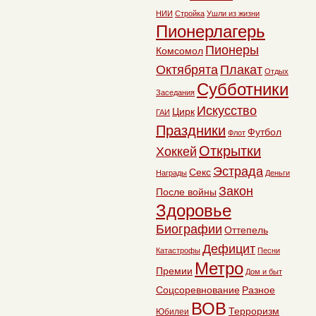
НИИ
Стройка
Ушли из жизни
Пионерлагерь
Пионеры
Комсомол
Октябрята
Плакат
Отдых
Субботники
Заседания
Искусство
Цирк
ГАИ
Праздники
Футбол
Флот
Открытки
Хоккей
Эстрада
Секс
Награды
Деньги
Закон
После войны
Здоровье
Биографии
Оттепель
Дефицит
Катастрофы
Песни
Метро
Премии
Дом и быт
Соцсоревнование
Разное
ВОВ
Терроризм
Юбилеи