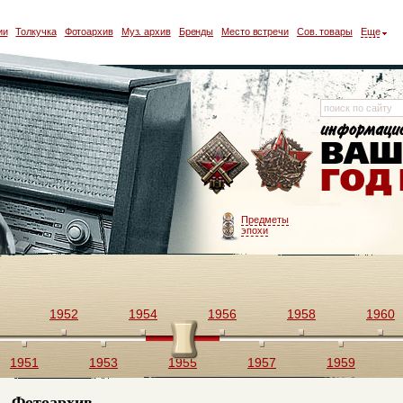
ии
Толкучка
Фотоархив
Муз. архив
Бренды
Место встречи
Сов. товары
Еще
Предметы
эпохи
1952
1954
1956
1958
1960
1951
1953
1955
1957
1959
Фотоархив