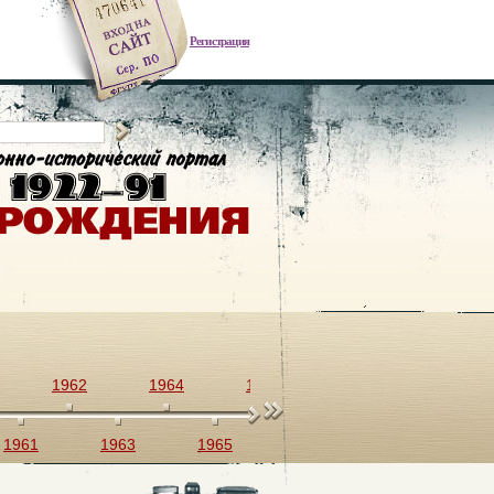
Регистрация
1962
1964
1966
1968
1970
1961
1963
1965
1967
1969