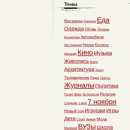
Темы
Еда
Магазины
Напитки
Одежда
Обувь
Техника
Автомобили
Косметика
Наука
Космос
Достижения
Кино
Музыка
Авиация
Живопись
Книги
Архитектура
Театр
Телевидение
Радио
Газеты
Журналы
Политика
Религия
Полит бюро
Астрология
7 ноября
Свадьбы
1 мая
Игрушки
Игры
Новый год
Дети
Мода
Спорт
Армия
ВУЗы
Школа
Милиция