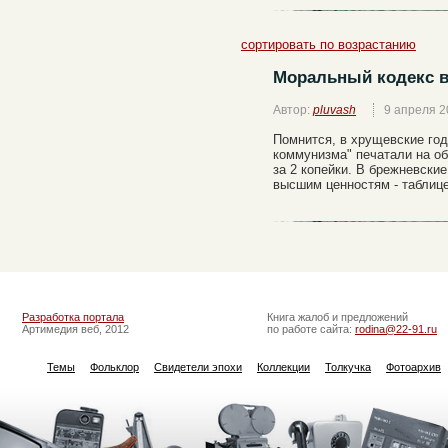
сортировать по возрастанию
Моральный кодекс в
Автор:
pluvash
9 апреля 2
Помнится, в хрущевские го
коммунизма" печатали на о
за 2 копейки. В брежневски
высшим ценностям - таблиц
Разработка портала
Книга жалоб и предложений
Артимедия веб, 2012
по работе сайта:
rodina@22-91.ru
Темы
Фольклор
Свидетели эпохи
Коллекции
Толкучка
Фотоархив