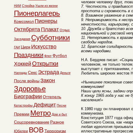
человек человеку друг, тов
НИИ
Стройка
Ушли из жизни
7. Честность и правдивос
простота и скромность в о
Пионерлагерь
8. Взаимное уважение в се
9. Непримиримость к неспр
Пионеры
Комсомол
нечестности, карьеризму,
Октябрята
Плакат
10. Дружба и братство все
Отдых
национальной и расовой неп
Субботники
11. Нетерпимость к врагам
Заседания
свободы народов.
Искусство
12. Братская солидарность
Цирк
ГАИ
всеми народами.
Праздники
Футбол
Флот
Н.А. Бердяев писал: «Соци
Открытки
Хоккей
человеком, не только телом,
выступает с притязаниями,
Эстрада
Секс
Награды
Деньги
Любитель широких жестов Н
Закон
После войны
«Нынешнее поколение сове
коммунизме!
Здоровье
Наши цели ясны, задачи оп
К концу 1965 года у нас не 
Биографии
Оттепель
населения!»
Дефицит
Катастрофы
Песни
К 1980 году он планировал 
Метро
коммунизма.
Премии
Дом и быт
Конституция 1977 года офи
Соцсоревнование
Разное
Советского Союза, как «мар
любая идеология призывал
ВОВ
Терроризм
иллюстративные прогресси
Юбилеи