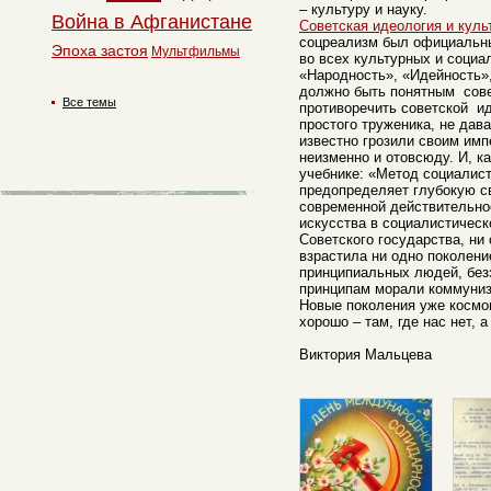
– культуру и науку.
Война в Афганистане
Советская идеология и куль
соцреализм был официальн
Эпоха застоя
Мультфильмы
во всех культурных и соци
«Народность», «Идейность»,
должно быть понятным совет
Все темы
противоречить советской ид
простого труженика, не дава
известно грозили своим им
неизменно и отовсюду. И, к
учебнике: «Метод социалис
предопределяет глубокую св
современной действительно
искусства в социалистическ
Советского государства, ни
взрастила ни одно поколени
принципиальных людей, без
принципам морали коммуниз
Новые поколения уже космо
хорошо – там, где нас нет, 
Виктория Мальцева