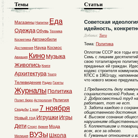
Темы
Статьи
Еда
Советская идеология
Магазины
Напитки
идейность, конкретн
Одежда
Обувь
Техника
Добавил:
Tiero
Автомобили
Косметика
Тема:
Политика
Наука
Космос
Достижения
Оплотом СССР все годы его
Кино
Музыка
Семь с лишним десятилети
Авиация
свою тоталитарную политик
Живопись
Книги
преданных ей граждан. Иде
кодекс строителя коммуниз
Архитектура
Театр
КПСС в 1961году, напоминае
что нового можно придумат
Телевидение
Радио
Газеты
Журналы
1.Преданность делу коммун
Политика
социалистической Родине, 
2. Добросовестный труд на
Религия
Полит бюро
Астрология
работает, тот не ест.
7 ноября
3. Забота каждого о сохран
Свадьбы
1 мая
общественного достояния.
Игрушки
Игры
4. Высокое сознание общес
Новый год
нарушениям общественных
Дети
Мода
5. Коллективизм и товарищ
Спорт
Армия
всех, все за одного.
ВУЗы
Школа
6. Гуманные отношения и в
Милиция