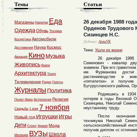
Темы
Статьи
Еда
26 декабря 1988 год
Магазины
Напитки
Орденов Трудового 
Одежда
Обувь
Техника
Сизинцев Н.С.
Автомобили
Косметика
Добавил:
AnnaVK
Наука
Космос
Достижения
Тема:
Ушли из жизни
Кино
Музыка
Авиация
26 декабря 1988 
Семенович - кавалер дву
Живопись
Книги
знамени. При его грамотном
им. Фурманова достиг
Архитектура
Театр
растениеводстве и жив
«пятилетки» и получив
Телевидение
Радио
Газеты
Бугурусланского района, Ор
Журналы
Политика
Родившись в 1934
потеряв в годы Великой О
Религия
Полит бюро
Астрология
Сизинцева, Николай Семено
7 ноября
неустанному труду.
Свадьбы
1 мая
Игрушки
Игры
После окончания 
Новый год
техникума Николай Семен
Дети
Мода
сельскохозяйственный инст
Спорт
Армия
получив диплом «с отличие
ВУЗы
Школа
Милиция