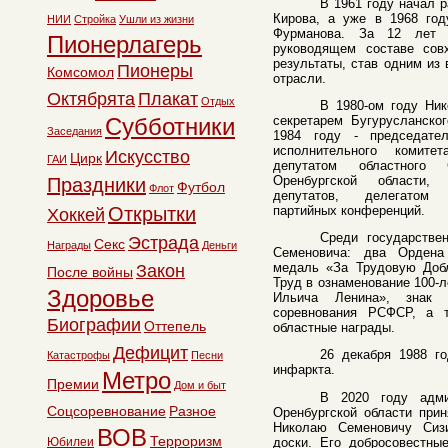
В 1961 году начал р
Кирова, а уже в 1968 год
НИИ
Стройка
Ушли из жизни
Фурманова. За 12 лет 
Пионерлагерь
руководящем составе сов
результаты, став одним из
Пионеры
Комсомол
отрасли.
Октябрята
Плакат
Отдых
В 1980-ом году Ни
Субботники
секретарем Бугурусланско
Заседания
1984 году - председател
исполнительного комите
Искусство
Цирк
ГАИ
депутатом областного 
Оренбургской области,
Праздники
Футбол
Флот
депутатов, делегатом 
Открытки
партийных конференций.
Хоккей
Среди государстве
Эстрада
Секс
Награды
Деньги
Семеновича: два Ордена
медаль «За Трудовую Доб
Закон
После войны
Труд в ознаменование 100-
Здоровье
Ильича Ленина», знак П
соревнования РСФСР, а 
Биографии
Оттепель
областные награды.
Дефицит
26 декабря 1988 г
Катастрофы
Песни
инфаркта.
Метро
Премии
Дом и быт
В 2020 году адми
Соцсоревнование
Разное
Оренбургской области прин
Николаю Семеновичу Сиз
ВОВ
Терроризм
Юбилеи
доски. Его добросовестны