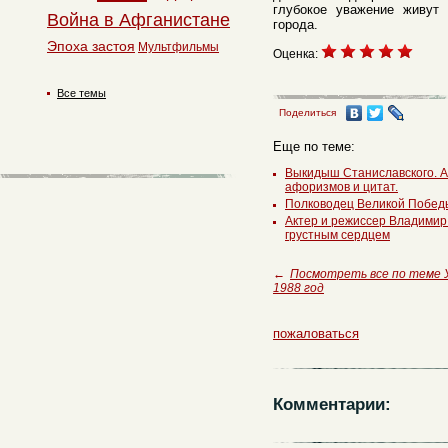
глубокое уважение живут
Война в Афганистане
города.
Эпоха застоя
Мультфильмы
Оценка:
Все темы
Поделиться
Еще по теме:
Выкидыш Станиславского. А
афоризмов и цитат.
Полководец Великой Победы
Актер и режиссер Владимир
грустным сердцем
←
Посмотреть все по теме 
1988 год
пожаловаться
Комментарии: