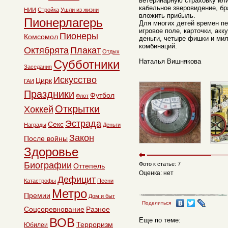
ветеринарную страховку или
кабельное зверовидение, бр
НИИ
Стройка
Ушли из жизни
вложить прибыль.
Пионерлагерь
Для многих детей времен пе
игровое поле, карточки, ак
Пионеры
Комсомол
деньги, четыре фишки и ми
комбинаций.
Октябрята
Плакат
Отдых
Субботники
Наталья Вишнякова
Заседания
Искусство
Цирк
ГАИ
Праздники
Футбол
Флот
Открытки
Хоккей
Эстрада
Секс
Награды
Деньги
Закон
После войны
Здоровье
Биографии
Фото к статье: 7
Оттепель
Оценка: нет
Дефицит
Катастрофы
Песни
Метро
Премии
Дом и быт
Поделиться
Соцсоревнование
Разное
ВОВ
Еще по теме:
Терроризм
Юбилеи