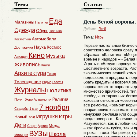
Темы
Статьи
Еда
День белой вороны.
Магазины
Напитки
Добавил:
Nerll
Одежда
Обувь
Техника
Тема:
Игры
Автомобили
Косметика
Первые настольные бизнес-
Наука
Космос
Достижения
советского человека сразу 
Кино
«Кража», «Капитал», «Мецен
Музыка
Авиация
времен и народов – «Белая 
Живопись
Играть в «Белую ворону» мо
Книги
шестилетнего возраста. Рас
Архитектура
экономических веяний хомо 
Театр
подешевле и продавать подо
Телевидение
брать кредиты и вовремя оп
Радио
Газеты
ворона живет от зарплаты до
Журналы
Политика
множество приятностей, тип
«победы на тарканьих бегах»
Религия
Полит бюро
Астрология
каковым относятся «сезонна
все ремонты, «ремонт норы»
7 ноября
Свадьбы
1 мая
направлению к зарплате тор
ненужная реклама или обще
Игрушки
Игры
Новый год
вроде носорога. Конечная о
Разумеется, как в любой «х
Дети
Мода
Спорт
Армия
– как бросишь кубик, так и 
ВУЗы
игрока – тоже. Например, ну
Школа
Милиция