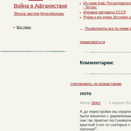
Из семи букв. Последовате
Война в Афганистане
- Тетрис
Игровые автоматы СССР
Эпоха застоя
Мультфильмы
Рубик и его кубик. История 
Все темы
←
Посмотреть все по теме 
пожаловаться
Комментарии:
сортировать по возрастанию
лото
Автор:
Zelen
2 апреля 20
А до перестройки мы играли
были мешочки с деревянным
они так приятно постукивали
крыглый стол со скатерью с
палочки!".