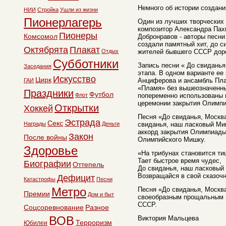
Немного об истории создани
НИИ
Стройка
Ушли из жизни
Пионерлагерь
Один из лучших творческих 
композитор Александра Пах
Пионеры
Комсомол
Добронравов - авторы песни
создали памятный хит, до с
Октябрята
Плакат
Отдых
жителей бывшего СССР дор
Субботники
Запись песни « До свиданья
Заседания
этапа. В одном варианте ее
Искусство
Цирк
Анциферова и ансамбль Пла
ГАИ
«Пламя» без вышеозначенны
Праздники
Футбол
Флот
попеременно использованы 
церемонии закрытия Олимпи
Открытки
Хоккей
Песня «До свиданья, Москва
Эстрада
Секс
Награды
Деньги
свиданья, наш ласковый Ми
аккорд закрытия Олимпиады
Закон
После войны
Олимпийского Мишку.
Здоровье
«На трибунах становится ти
Тает быстрое время чудес,
Биографии
Оттепель
До свиданья, наш ласковый
Возвращайся в свой сказочн
Дефицит
Катастрофы
Песни
Метро
Песня «До свиданья, Москв
Премии
Дом и быт
своеобразным прощальным п
СССР.
Соцсоревнование
Разное
ВОВ
Виктория Мальцева
Терроризм
Юбилеи