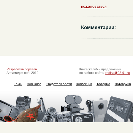
пожаловаться
Комментарии:
Разработка портала
Книга жалоб и предложений
Артимедия веб, 2012
по работе сайта:
rodina@22-91.ru
Темы
Фольклор
Свидетели эпохи
Коллекции
Толкучка
Фотоархив