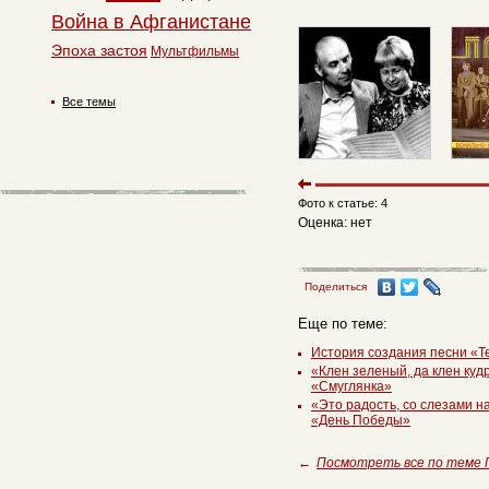
Война в Афганистане
Эпоха застоя
Мультфильмы
Все темы
Фото к статье: 4
Оценка: нет
Поделиться
Еще по теме:
История создания песни «Т
«Клен зеленый, да клен куд
«Смуглянка»
«Это радость, со слезами н
«День Победы»
←
Посмотреть все по теме 