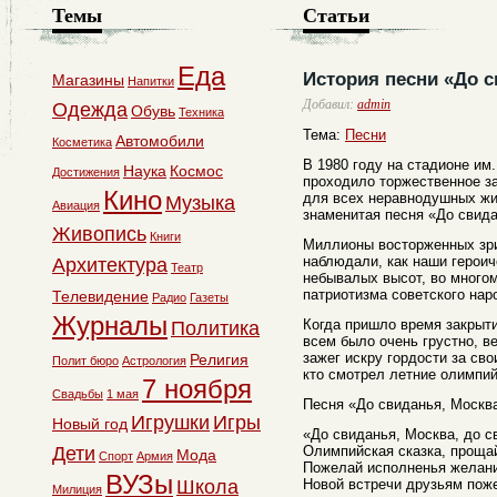
Темы
Статьи
Еда
История песни «До с
Магазины
Напитки
Добавил:
admin
Одежда
Обувь
Техника
Тема:
Песни
Автомобили
Косметика
В 1980 году на стадионе им.
Наука
Космос
Достижения
проходило торжественное за
Кино
для всех неравнодушных ж
Музыка
Авиация
знаменитая песня «До свида
Живопись
Книги
Миллионы восторженных зр
наблюдали, как наши герои
Архитектура
Театр
небывалых высот, во многом
патриотизма советского нар
Телевидение
Радио
Газеты
Журналы
Когда пришло время закрыт
Политика
всем было очень грустно, в
зажег искру гордости за сво
Религия
Полит бюро
Астрология
кто смотрел летние олимпий
7 ноября
Свадьбы
1 мая
Песня «До свиданья, Москва
Игрушки
Игры
Новый год
«До свиданья, Москва, до с
Дети
Олимпийская сказка, проща
Мода
Спорт
Армия
Пожелай исполненья желани
ВУЗы
Школа
Новой встречи друзьям поже
Милиция