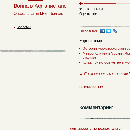
Война в Афганистане
Фото к статье: 8
Эпоха застоя
Мультфильмы
Оценка: нет
Все темы
Поделиться
Еще по теме:
Истории московоского метр
Метрополитен в Москве. Ис
столице
Когда появилось метро в М
←
Посмотреть все по теме
пожаловаться
Комментарии:
сортировать по возрастанию