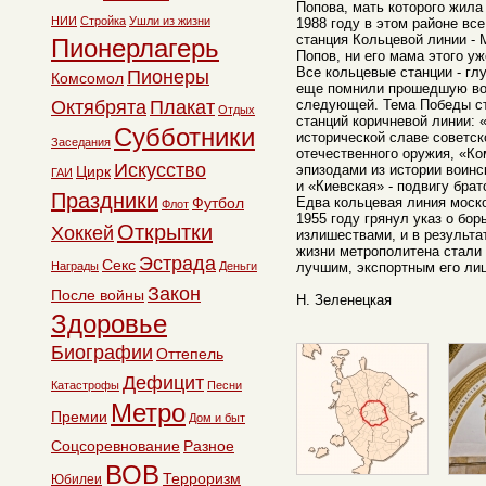
Попова, мать которого жила
НИИ
Стройка
Ушли из жизни
1988 году в этом районе вс
станция Кольцевой линии - 
Пионерлагерь
Попов, ни его мама этого уж
Все кольцевые станции - глу
Пионеры
Комсомол
еще помнили прошедшую во
Октябрята
Плакат
следующей. Тема Победы с
Отдых
станций коричневой линии: 
Субботники
исторической славе советско
Заседания
отечественного оружия, «К
Искусство
эпизодами из истории воин
Цирк
ГАИ
и «Киевская» - подвигу брат
Праздники
Футбол
Едва кольцевая линия моск
Флот
1955 году грянул указ о бо
Открытки
Хоккей
излишествами, и в результа
жизни метрополитена стали 
Эстрада
Секс
Награды
Деньги
лучшим, экспортным его ли
Закон
После войны
Н. Зеленецкая
Здоровье
Биографии
Оттепель
Дефицит
Катастрофы
Песни
Метро
Премии
Дом и быт
Соцсоревнование
Разное
ВОВ
Терроризм
Юбилеи