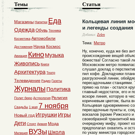
Темы
Статьи
Еда
Кольцевая линия мо
Магазины
Напитки
и легенды создания
Одежда
Обувь
Техника
Добавил:
Zelen
Автомобили
Косметика
Тема:
Метро
Наука
Космос
Достижения
Ну, конечно, куда же без ан
Кино
Музыка
происхождение вещей объяс
Авиация
божества! Согласно такой л
Живопись
Книги
Московском метро появилас
слушал доклад о перспекти
Архитектура
Театр
пил кофе. Докладчики план
разгрузочной линии, обойдя
Телевидение
Радио
Газеты
пересадочными станциями. 
Журналы
прямо на план - остался кр
Политика
главный недостаток, его и п
вскоре линия, которую в че
Религия
Полит бюро
Астрология
коричневым цветом, была вн
7 ноября
Кольцевая одновременно со
Свадьбы
1 мая
пересадочные пункты и, сое
Игрушки
Игры
вокзалов (кроме Рижского и
Новый год
своеобразной транзитной м
Дети
Мода
очередному мифу, проект к
Спорт
Армия
предполагал охватить и ост
ВУЗы
Школа
по указу министра городско
Милиция