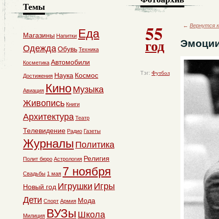
Темы
55
←
Вернутся к
Еда
Магазины
Напитки
год
Эмоции
Одежда
Обувь
Техника
Автомобили
Косметика
Тэг:
Футбол
Наука
Космос
Достижения
Кино
Музыка
Авиация
Живопись
Книги
Архитектура
Театр
Телевидение
Радио
Газеты
Журналы
Политика
Религия
Полит бюро
Астрология
7 ноября
Свадьбы
1 мая
Игрушки
Игры
Новый год
Дети
Мода
Спорт
Армия
ВУЗы
Школа
Милиция