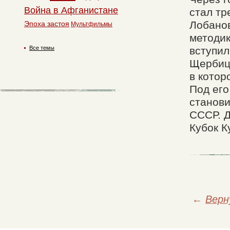
Война в Афганистане
стал тр
Лобано
Эпоха застоя
Мультфильмы
методик
Все темы
вступил
Щербицк
в котор
Под его
станови
СССР. Д
Кубок К
←
Верн