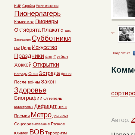
НИИ
Стройка
Ушли из жизни
Пионерлагерь
Пионеры
Комсомол
Октябрята
Плакат
Отдых
Субботники
Заседания
Искусство
Цирк
ГАИ
Поделиться
Праздники
Футбол
Флот
Открытки
Хоккей
Комм
Эстрада
Секс
Награды
Деньги
Закон
После войны
Здоровье
сортиро
Биографии
Оттепель
Дефицит
Катастрофы
Песни
Метро
Премии
Дом и быт
Автор:
Z
Соцсоревнование
Разное
ВОВ
Терроризм
Юбилеи
Через г