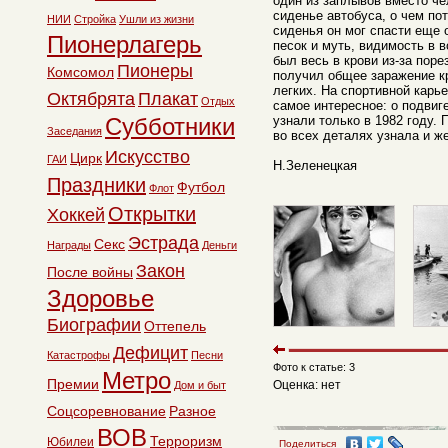
один из заплывов вместо ч
сиденье автобуса, о чем по
НИИ
Стройка
Ушли из жизни
сиденья он мог спасти еще 
Пионерлагерь
песок и муть, видимость в в
был весь в крови из-за поре
Пионеры
Комсомол
получил общее заражение к
легких. На спортивной карь
Октябрята
Плакат
Отдых
самое интересное: о подвиг
Субботники
узнали только в 1982 году.
Заседания
во всех деталях узнала и ж
Искусство
Цирк
ГАИ
Н.Зеленецкая
Праздники
Футбол
Флот
Открытки
Хоккей
Эстрада
Секс
Награды
Деньги
Закон
После войны
Здоровье
Биографии
Оттепель
Дефицит
Катастрофы
Песни
Фото к статье: 3
Метро
Премии
Оценка: нет
Дом и быт
Соцсоревнование
Разное
ВОВ
Терроризм
Юбилеи
Поделиться