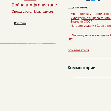
Война в Афганистане
Еще по теме:
Эпоха застоя
Мультфильмы
Место подвигу. Награды за 
Учреждение общесоюзного 
Знамени СССР
Все темы
История медали «Серп и м
←
Посмотреть все по теме 
год
пожаловаться
Комментарии: