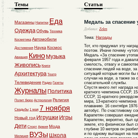
Темы
Статьи
Еда
Медаль за спасение
Магазины
Напитки
Добавил:
Zelen
Одежда
Обувь
Техника
Тема:
Награды
Автомобили
Косметика
Тот, кто придумал эту нагр
Наука
Космос
Достижения
поэтом. Иначе почему «уто
Кино
Медаль «За спасение утоп
Музыка
Авиация
февраля 1957 года и давал
Живопись
смелость, отвагу и самоотв
Книги
спасении людей на воде, з
Архитектура
ситуаций которые могли бы 
Театр
случаи на воде, а также за
Телевидение
спасательной службы.
Радио
Газеты
Спустя много лет награда н
Журналы
Политика
кратного чемпиона СССР, 15
СССР, 11-кратного рекордсм
Религия
Полит бюро
Астрология
мира, 13-кратного чемпиона
плаванию. 16 сентября 1976
7 ноября
Свадьбы
1 мая
автобус. По счастливому с
Карапетян совершал ежедне
Игрушки
Игры
Новый год
Карапетян, вероятно, был о
земле, кто физически был с
Дети
Мода
Спорт
Армия
глубине 10 метров он разби
ВУЗы
и по одному вытащил на пов
Школа
Милиция