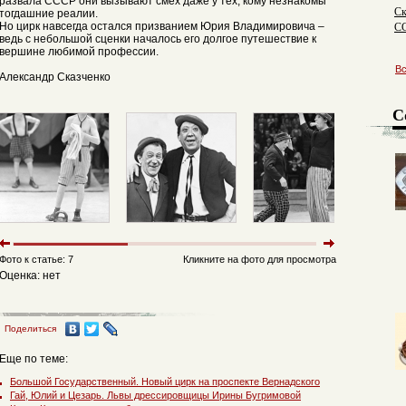
развала СССР они вызывают смех даже у тех, кому незнакомы
Ск
тогдашние реалии.
С
Но цирк навсегда остался призванием Юрия Владимировича –
ведь с небольшой сценки началось его долгое путешествие к
вершине любимой профессии.
В
Александр Сказченко
С
Фото к статье: 7
Кликните на фото для просмотра
Оценка: нет
Поделиться
Еще по теме:
Большой Государственный. Новый цирк на проспекте Вернадского
Гай, Юлий и Цезарь. Львы дрессировщицы Ирины Бугримовой