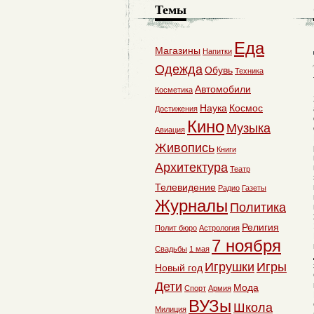
Темы
Еда
Магазины
Напитки
Одежда
Обувь
Техника
Автомобили
Косметика
Наука
Космос
Достижения
Кино
Музыка
Авиация
Живопись
Книги
Архитектура
Театр
Телевидение
Радио
Газеты
Журналы
Политика
Религия
Полит бюро
Астрология
7 ноября
Свадьбы
1 мая
Игрушки
Игры
Новый год
Дети
Мода
Спорт
Армия
ВУЗы
Школа
Милиция