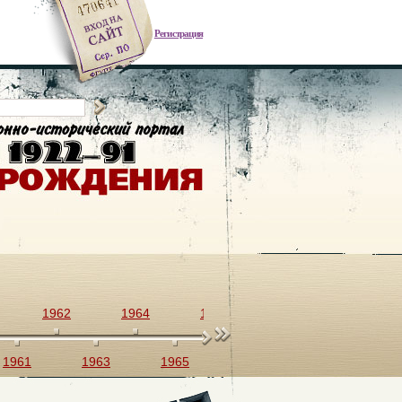
Регистрация
1962
1964
1966
1968
1970
1961
1963
1965
1967
1969