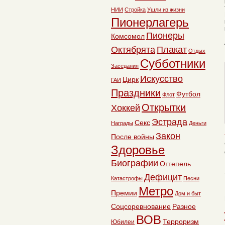
НИИ
Стройка
Ушли из жизни
Пионерлагерь
Пионеры
Комсомол
Октябрята
Плакат
Отдых
Субботники
Заседания
Искусство
Цирк
ГАИ
Праздники
Футбол
Флот
Открытки
Хоккей
Эстрада
Секс
Награды
Деньги
Закон
После войны
Здоровье
Биографии
Оттепель
Дефицит
Катастрофы
Песни
Метро
Премии
Дом и быт
Соцсоревнование
Разное
ВОВ
Терроризм
Юбилеи