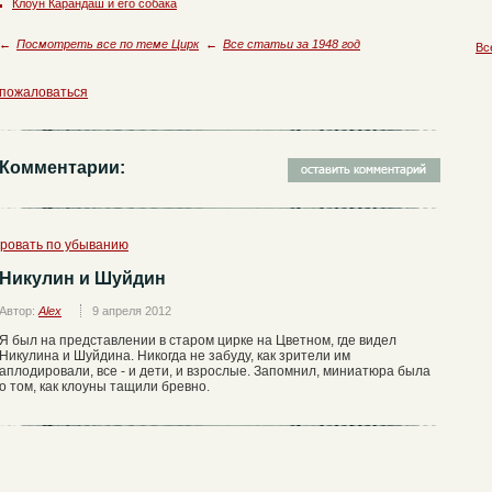
Клоун Карандаш и его собака
←
Посмотреть все по теме Цирк
←
Все статьи за 1948 год
Вс
пожаловаться
Комментарии:
ровать по убыванию
Никулин и Шуйдин
Автор:
Alex
9 апреля 2012
Я был на представлении в старом цирке на Цветном, где видел
Никулина и Шуйдина. Никогда не забуду, как зрители им
аплодировали, все - и дети, и взрослые. Запомнил, миниатюра была
о том, как клоуны тащили бревно.