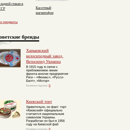
ладной стакан в
Кассетный
ССР
магнитофон
«Весна-202»
се предметы
оветские бренды
Харьковский
велосипедный завод.
Велосипед Украина
В 1915 году в связи с
приближением линии
фронта многие предприятия
Риги – «Феникс», «Руссо-
Балт», «Мотор»
Комментариев:
0
Киевский торт
Удивительно, но факт: торт
«Киевский» официально
считается национальным
символом Украины.
Разработан он был в 1956
году на Киевской фаб
Комментариев:
0