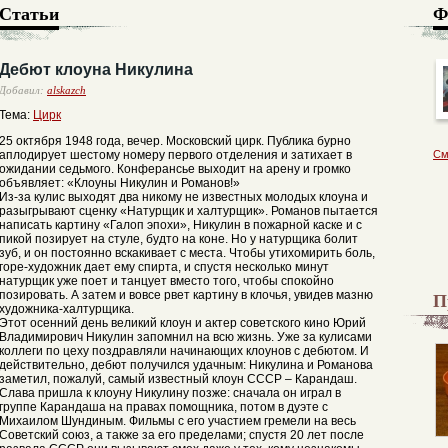
Статьи
Ф
Дебют клоуна Никулина
Добавил:
alskazch
Тема:
Цирк
25 октября 1948 года, вечер. Московский цирк. Публика бурно
аплодирует шестому номеру первого отделения и затихает в
См
ожидании седьмого. Конферансье выходит на арену и громко
объявляет: «Клоуны Никулин и Романов!»
Из-за кулис выходят два никому не известных молодых клоуна и
разыгрывают сценку «Натурщик и халтурщик». Романов пытается
написать картину «Галоп эпохи», Никулин в пожарной каске и с
пикой позирует на стуле, будто на коне. Но у натурщика болит
зуб, и он постоянно вскакивает с места. Чтобы утихомирить боль,
горе-художник дает ему спирта, и спустя несколько минут
натурщик уже поет и танцует вместо того, чтобы спокойно
П
позировать. А затем и вовсе рвет картину в клочья, увидев мазню
художника-халтурщика.
Этот осенний день великий клоун и актер советского кино Юрий
Владимирович Никулин запомнил на всю жизнь. Уже за кулисами
коллеги по цеху поздравляли начинающих клоунов с дебютом. И
действительно, дебют получился удачным: Никулина и Романова
заметил, пожалуй, самый известный клоун СССР – Карандаш.
Слава пришла к клоуну Никулину позже: сначала он играл в
группе Карандаша на правах помощника, потом в дуэте с
Михаилом Шундиным. Фильмы с его участием гремели на весь
Советский союз, а также за его пределами; спустя 20 лет после