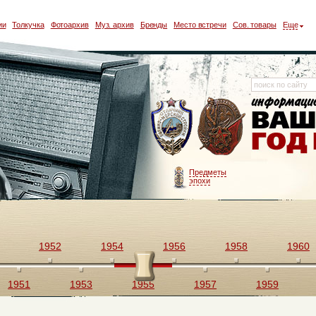
ии
Толкучка
Фотоархив
Муз. архив
Бренды
Место встречи
Сов. товары
Еще
Предметы
эпохи
1952
1954
1956
1958
1960
1951
1953
1955
1957
1959