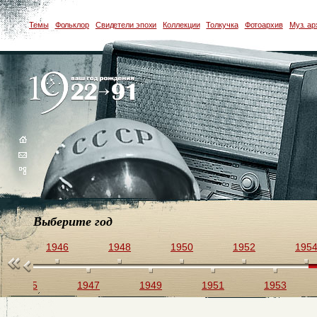
Темы
Фольклор
Свидетели эпохи
Коллекции
Толкучка
Фотоархив
Муз. ар
Выберите год
44
1946
1948
1950
1952
195
1945
1947
1949
1951
1953