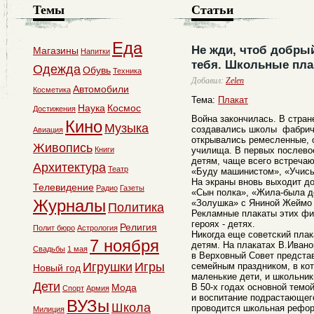
Темы
Статьи
Еда
Не жди, чтоб добрый
Магазины
Напитки
тебя. Школьные пл
Одежда
Обувь
Техника
Добавил:
Zelen
Автомобили
Косметика
Тема:
Плакат
Наука
Космос
Достижения
Война закончилась. В стран
Кино
Музыка
создавались школы фабричн
Авиация
открывались ремесленные, 
Живопись
Книги
училища. В первых послево
детям, чаще всего встречаю
Архитектура
Театр
«Буду машинистом», «Учис
На экраны вновь выходит 
Телевидение
Радио
Газеты
«Сын полка», «Жила-была д
Журналы
«Золушка» с Яниной Жеймо 
Политика
Рекламные плакаты этих фи
героях - детях.
Религия
Полит бюро
Астрология
Никогда еще советский плак
7 ноября
детям. На плакатах В.Ивано
Свадьбы
1 мая
в Верховный Совет предста
Игрушки
Игры
семейным праздником, в ко
Новый год
маленькие дети, и школьн
Дети
Мода
В 50-х годах основной темо
Спорт
Армия
и воспитание подрастающего
ВУЗы
Школа
проводится школьная рефор
Милиция