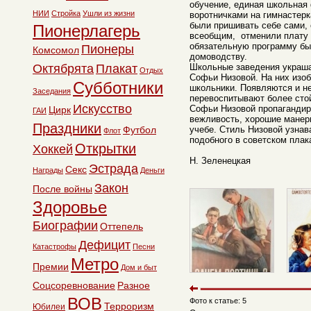
обучение, единая школьная
НИИ
Стройка
Ушли из жизни
воротничками на гимнастерк
были пришивать себе сами, 
Пионерлагерь
всеобщим, отменили плату з
обязательную программу бы
Пионеры
Комсомол
домоводству.
Октябрята
Плакат
Школьные заведения украш
Отдых
Софьи Низовой. На них изо
Субботники
школьники. Появляются и не
Заседания
перевоспитывают более сто
Искусство
Софьи Низовой пропагандир
Цирк
ГАИ
вежливость, хорошие манер
Праздники
Футбол
учебе. Стиль Низовой узнав
Флот
подобного в советском плак
Открытки
Хоккей
Н. Зеленецкая
Эстрада
Секс
Награды
Деньги
Закон
После войны
Здоровье
Биографии
Оттепель
Дефицит
Катастрофы
Песни
Метро
Премии
Дом и быт
Соцсоревнование
Разное
ВОВ
Фото к статье: 5
Терроризм
Юбилеи