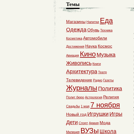
Темы
Еда
Магазины
Напитки
Одежда
Обувь
Техника
Автомобили
Косметика
Наука
Космос
Достижения
Кино
Музыка
Авиация
Живопись
Книги
Архитектура
Театр
Телевидение
Радио
Газеты
Журналы
Политика
Религия
Полит бюро
Астрология
7 ноября
Свадьбы
1 мая
Игрушки
Игры
Новый год
Дети
Мода
Спорт
Армия
ВУЗы
Школа
Милиция