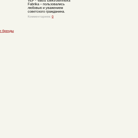
VEF - Valsts Elektrotehniska
Fabrika – пользовались
любовью и уважением
советского гражданина.
Комментариев:
0
е бренды