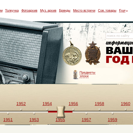
ии
Толкучка
Фотоархив
Муз. архив
Бренды
Место встречи
Сов. товары
Еще
Предметы
эпохи
1952
1954
1956
1958
1960
1951
1953
1955
1957
1959