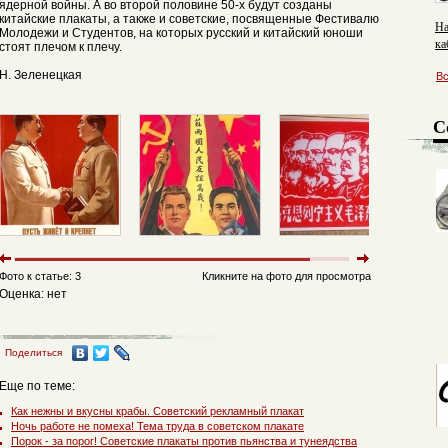
ядерной войны. А во второй половине 50-х будут созданы
китайские плакаты, а также и советские, посвященные Фестивалю
На
Молодежи и Студентов, на которых русский и китайский юноши
ка
стоят плечом к плечу.
пр
Н. Зеленецкая
вл
В
ст
С
Фото к статье: 3
Кликните на фото для просмотра
Оценка: нет
Поделиться
Еще по теме:
Как нежны и вкусны крабы. Советский рекламный плакат
Ночь работе не помеха! Тема труда в советском плакате
Порок - за порог! Советские плакаты против пьянства и тунеядства