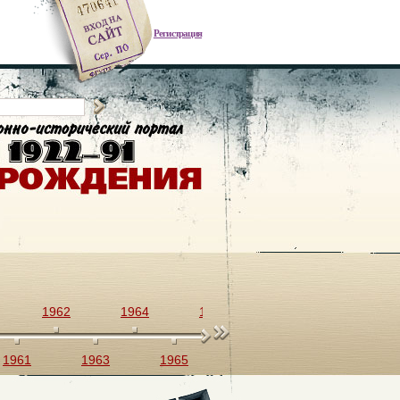
Регистрация
1962
1964
1966
1968
1970
1961
1963
1965
1967
1969