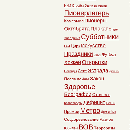
НИИ
Стройка
Ушли из жизни
Пионерлагерь
Пионеры
Комсомол
Октябрята
Плакат
Отдых
Субботники
Заседания
Искусство
Цирк
ГАИ
Праздники
Футбол
Флот
Открытки
Хоккей
Эстрада
Секс
Награды
Деньги
Закон
После войны
Здоровье
Биографии
Оттепель
Дефицит
Катастрофы
Песни
Метро
Премии
Дом и быт
Соцсоревнование
Разное
ВОВ
Терроризм
Юбилеи