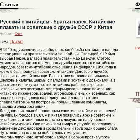
Статьи
Ф
Русский с китайцем - братья навек. Китайские
плакаты и советские о дружбе СССР и Китая
Добавил:
Zelen
Тема:
Плакат
См
В 1949 году закончилась победоносная борьба китайского народа
с реакционным правительством Чан Кай-ши. Столицей КНР был
выбран Пекин, а главой правительства - Мао Цзе-дун. С этого
момента начинается пламенная дружба советского и китайского
народов, советско-китайские отношения.14 февраля 1950 года в
кремле был подписан советско-китайский Договор о дружбе,
союзе и взаимной помощи. В советских магазинах появились
шелковые халаты, ширмы с пагодами и зонтики с драконами, а в
советских институтах - сотни китайских рабочих и крестьян,
которые через несколько лет сформировали новое поколение
П
китайских инженеров, врачей, агрономов, ученых и военных. Как
раз к их возвращению на родину там силами советских
специалистов были построены промышленные комбинаты,
заводы и электростанции.
Для дополнительной пропаганды советско-китайских отношений
на улицах городов в СССР и Китая появились яркие советские и
китайские агитационные плакаты с лозунгами на русском и
китайском языках. Они призывали к миру и дружбе, прославляли
единение двух народов и созидательный труд ради общего блага.
Чуть позже на плакаты добавилась тема участия
многомиллионного китайского народа в борьбе против угрозы