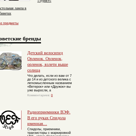
«Турист»
стольная лампа в
бинетах
едставителей
асти. Для света и
се предметы
атуса.
оветские бренды
Детский велосипед
Орленок. Орленок,
орленок, взлети выше
солнца
Что делать, если из вам от 7
до 14 и из детского велика с
легкомысленным названием
«Ветерок» или «Дружок» вы
уже выросли, а
Комментариев:
0
Радиоприемники ВЭФ.
В его руках Спидола
именная…
Спидолы, приемники,
транзисторы с маркировкой