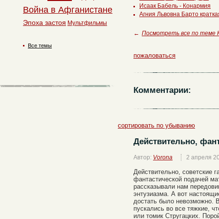
Исаак Бабель - Конармия
Война в Афганистане
Агния Львовна Барто кратка
Эпоха застоя
Мультфильмы
←
Посмотреть все по теме 
Все темы
пожаловаться
Комментарии:
сортировать по убыванию
Действительно, фант
Автор:
Vorona
2 апреля 2
Действительно, советские г
фантастической подачей ма
рассказывали нам передовиц
энтузиазма. А вот настоящ
достать было невозможно. 
пускались во все тяжкие, 
или томик Стругацких. Поро