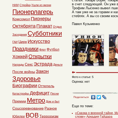
статья. Токарь Борис Токар
в счет следующей. Он уже 
НИИ
Стройка
Ушли из жизни
Трофим Лысенко вывел пшен
Пионерлагерь
А там уже не за горами и к
стеблях. А вы со своим ко
Пионеры
Комсомол
Павел Кузьменко
Октябрята
Плакат
Отдых
Субботники
Заседания
Искусство
Цирк
ГАИ
Праздники
Футбол
Флот
Открытки
Хоккей
Эстрада
Секс
Награды
Деньги
Закон
После войны
Здоровье
Фото к статье: 5
Оценка: нет
Биографии
Оттепель
Дефицит
Катастрофы
Песни
Поделиться
Метро
Премии
Дом и быт
Еще по теме:
Соцсоревнование
Разное
«Сказка о военной тайне, 
ВОВ
Терроризм
Юбилеи
слове» Аркадия Гайдара