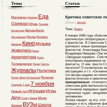
Темы
Статьи
Еда
Критика советских п
Магазины
Напитки
Добавил:
pluvash
Одежда
Обувь
Техника
Тема:
Книги
Автомобили
Косметика
8 января 1949 года «Комсом
Наука
Космос
Достижения
критическую литературную с
Кино
о фантастах. В Советском С
Музыка
Авиация
критикуют новые произведен
Живопись
фантастов: Александра Каз
Книги
Владимира Немцова «Три ж
Архитектура
«Звездные корабли». Собств
Театр
популярные издаваемые на т
Телевидение
фантасты. О чем, прости Ст
Радио
Газеты
писатели? О космических к
Журналы
Политика
абстракциях и т.п. «Основно
что авторы видимо не поняли
Религия
Полит бюро
Астрология
фантастическая и приключ
принципиально
отличаетс
7 ноября
Свадьбы
1 мая
советская действительност
источником передовых идей,
Игрушки
Игры
Новый год
подлинных чудес, ежедневн
человеком».
Дети
Мода
Спорт
Армия
Логика говорит: ну его, это
ВУЗы
правда» и есть образчик фа
Школа
Милиция