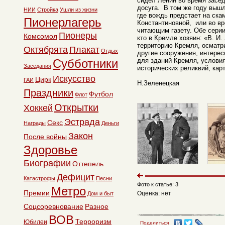
сидел Ленин во время засед
досуга. В том же году выш
НИИ
Стройка
Ушли из жизни
где вождь предстает на ска
Пионерлагерь
Константиновной, или во в
читающим газету. Обе серии
Пионеры
Комсомол
кто в Кремле хозяин: «В. И
территорию Кремля, осматри
Октябрята
Плакат
Отдых
другие сооружения, интере
Субботники
для зданий Кремля, услови
Заседания
исторических реликвий, кар
Искусство
Цирк
ГАИ
Н.Зеленецкая
Праздники
Футбол
Флот
Открытки
Хоккей
Эстрада
Секс
Награды
Деньги
Закон
После войны
Здоровье
Биографии
Оттепель
Дефицит
Катастрофы
Песни
Фото к статье: 3
Метро
Премии
Оценка: нет
Дом и быт
Соцсоревнование
Разное
ВОВ
Терроризм
Юбилеи
Поделиться