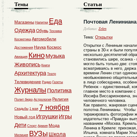
Темы
Статьи
Еда
Почтовая Лениниана
Магазины
Напитки
Добавил:
Zelen
Одежда
Обувь
Техника
Тема:
Открытки
Автомобили
Косметика
Открытки с Лениным начали 
Наука
Космос
Достижения
страны в 30-х и были попул
Кино
несколько десятилетий обра
Музыка
Авиация
становились шире, осанка - 
Живопись
могло быть только две: сто
Книги
всматриваясь в него, держа 
Архитектура
времени Ленин стал одиноки
Театр
необыкновенно общительным
Телевидение
в лицо собеседника, особенн
Радио
Газеты
Ребенок – единственный, ко
Журналы
Политика
главное место в компании с
Иосифа Виссарионовича, зна
Религия
Полит бюро
Астрология
человечного человека.
Как правило, жанровая сцен
7 ноября
Свадьбы
1 мая
полотна Ленинианы. Чтобы 
тиражировать фотографии жи
Игрушки
Игры
Новый год
издательство «Правда» выпу
названием «Москва. Кремль
Дети
Мода
Спорт
Армия
Ленина в Кремле: прихожая,
ВУЗы
Ильича, комната Марии Улья
Школа
Милиция