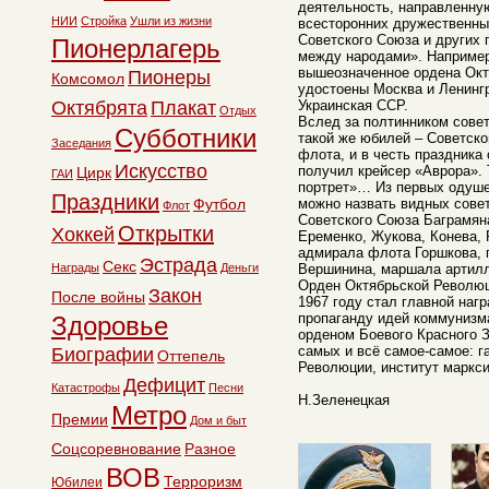
деятельность, направленную
НИИ
Стройка
Ушли из жизни
всесторонних дружественны
Советского Союза и других 
Пионерлагерь
между народами». Например
вышеозначенное ордена Ок
Пионеры
Комсомол
удостоены Москва и Ленинг
Октябрята
Плакат
Украинская ССР.
Отдых
Вслед за полтинником совет
Субботники
такой же юбилей – Советско
Заседания
флота, и в честь праздника
Искусство
получил крейсер «Аврора». 
Цирк
ГАИ
портрет»… Из первых одуше
Праздники
Футбол
можно назвать видных сове
Флот
Советского Союза Баграмяна
Открытки
Хоккей
Еременко, Жукова, Конева, 
адмирала флота Горшкова, 
Эстрада
Секс
Награды
Деньги
Вершинина, маршала артилл
Орден Октябрьской Революц
Закон
После войны
1967 году стал главной наг
пропаганду идей коммунизм
Здоровье
орденом Боевого Красного 
самых и всё самое-самое: г
Биографии
Оттепель
Революции, институт маркс
Дефицит
Катастрофы
Песни
Н.Зеленецкая
Метро
Премии
Дом и быт
Соцсоревнование
Разное
ВОВ
Терроризм
Юбилеи