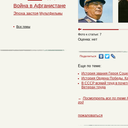
Война в Афганистане
Эпоха застоя
Мультфильмы
Все темы
Фото к статье: 7
Оценка: нет
Поделиться
Еще по теме:
История звания Героя Соци
История Ордена Победы. К
В СССР всякий труд в почет
Ветеран труда
←
Посмотреть все по теме 
год
пожаловаться