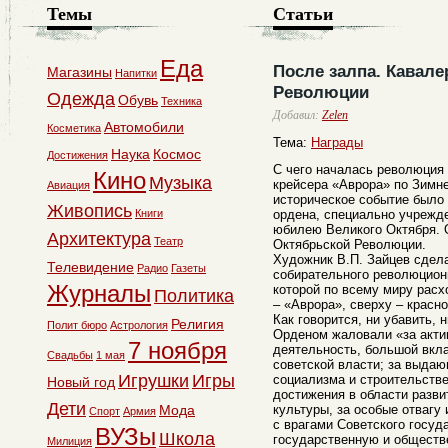
Темы
Статьи
Еда
После залпа. Кавал
Магазины
Напитки
Революции
Одежда
Обувь
Техника
Добавил:
Zelen
Автомобили
Косметика
Тема:
Награды
Наука
Космос
Достижения
С чего началась революция 
Кино
Музыка
крейсера «Аврора» по Зимн
Авиация
историческое событие было 
Живопись
Книги
ордена, специально учрежд
юбилею Великого Октября. О
Архитектура
Театр
Октябрьской Революции.
Художник В.П. Зайцев сдела
Телевидение
Радио
Газеты
собирательного революционн
Журналы
которой по всему миру расх
Политика
– «Аврора», сверху – красно
Как говорится, ни убавить, 
Религия
Полит бюро
Астрология
Орденом жаловали «за акт
7 ноября
деятельность, большой вкла
Свадьбы
1 мая
советской власти; за выдаю
Игрушки
Игры
социализма и строительств
Новый год
достижения в области разви
Дети
Мода
культуры, за особые отвагу
Спорт
Армия
с врагами Советского госуд
ВУЗы
Школа
государственную и обществ
Милиция