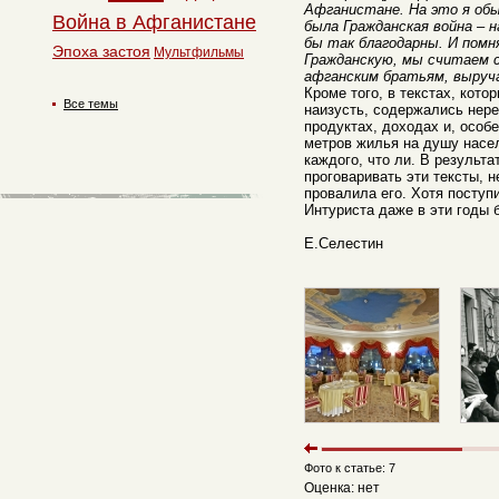
Афганистане. На это я обы
Война в Афганистане
была Гражданская война – н
бы так благодарны. И помн
Эпоха застоя
Мультфильмы
Гражданскую, мы считаем 
афганским братьям, выруча
Кроме того, в текстах, кото
Все темы
наизусть, содержались нере
продуктах, доходах и, особ
метров жилья на душу насе
каждого, что ли. В результа
проговаривать эти тексты, 
провалила его. Хотя поступ
Интуриста даже в эти годы 
Е.Селестин
Фото к статье: 7
Оценка: нет