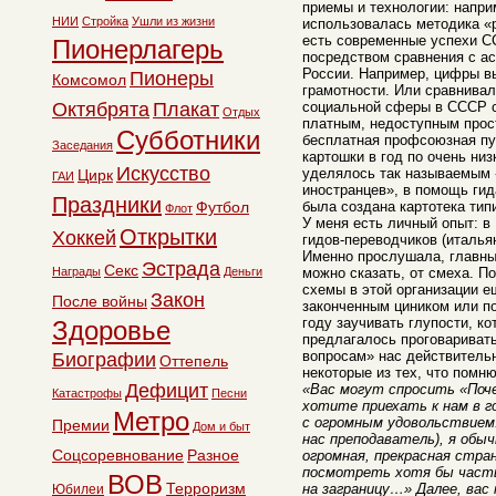
приемы и технологии: напри
НИИ
Стройка
Ушли из жизни
использовалась методика «р
есть современные успехи С
Пионерлагерь
посредством сравнения с а
России. Например, цифры в
Пионеры
Комсомол
грамотности. Или сравнивал
Октябрята
Плакат
социальной сферы в СССР с
Отдых
платным, недоступным прос
Субботники
бесплатная профсоюзная пут
Заседания
картошки в год по очень низ
Искусство
уделялось так называемым
Цирк
ГАИ
иностранцев», в помощь гид
Праздники
Футбол
была создана картотека тип
Флот
У меня есть личный опыт: в
Открытки
Хоккей
гидов-переводчиков (италья
Именно прослушала, главны
Эстрада
Секс
Награды
Деньги
можно сказать, от смеха. П
схемы в этой организации е
Закон
После войны
законченным циником или п
году заучивать глупости, к
Здоровье
предлагалось проговаривать
вопросам» нас действительн
Биографии
Оттепель
некоторые из тех, что помню
Дефицит
«Вас могут спросить «Поч
Катастрофы
Песни
хотите приехать к нам в 
Метро
с огромным удовольствием!
Премии
Дом и быт
нас преподаватель), я обы
Соцсоревнование
Разное
огромная, прекрасная стра
посмотреть хотя бы часть
ВОВ
Терроризм
на заграницу…» Далее, вас
Юбилеи