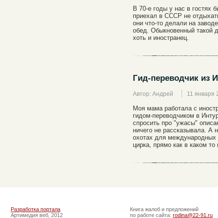
В 70-е годы у нас в гостях 
приехал в СССР не отдыхать
они что-то делали на заводе
обед. Обыкновенный такой дя
хоть и иностранец.
Гид-переводчик из И
Автор: Андрей
11 января 
Моя мама работала с иност
гидом-переводчиком в Интур
спросить про "ужасы" описан
ничего не рассказывала. А 
охотах для международных т
цирка, прямо как в каком т
Разработка портала
Книга жалоб и предложений
Артимедия веб, 2012
по работе сайта:
rodina@22-91.ru