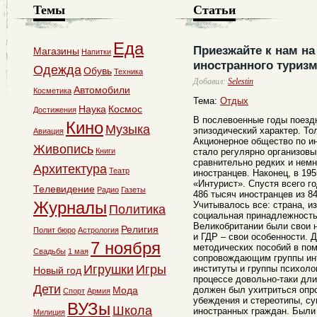
Темы
Статьи
Еда
Приезжайте к нам на
Магазины
Напитки
иностранного туриз
Одежда
Обувь
Техника
Добавил:
Selestin
Автомобили
Косметика
Тема:
Отдых
Наука
Космос
Достижения
В послевоенные годы поезд
Кино
Музыка
эпизодический характер. То
Авиация
Акционерное общество по и
Живопись
Книги
стало регулярно организовы
сравнительно редких и немн
Архитектура
Театр
иностранцев. Наконец, в 19
«Интурист». Спустя всего г
Телевидение
Радио
Газеты
486 тысяч иностранцев из 84
Журналы
Учитывалось все: страна, из
Политика
социальная принадлежность.
Великобритании были свои 
Религия
Полит бюро
Астрология
и ГДР – свои особенности. 
7 ноября
методических пособий в по
Свадьбы
1 мая
сопровождающим группы инт
Игрушки
Игры
институты и группы психоло
Новый год
процессе довольно-таки дли
Дети
Мода
должен был ухитриться опро
Спорт
Армия
убеждения и стереотипы, с
ВУЗы
Школа
иностранных граждан. Были
Милиция