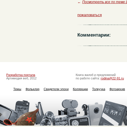
←
Посмотреть все по теме 
пожаловаться
Комментарии:
Разработка портала
Книга жалоб и предложений
Артимедия веб, 2012
по работе сайта:
rodina@22-91.ru
Темы
Фольклор
Свидетели эпохи
Коллекции
Толкучка
Фотоархив