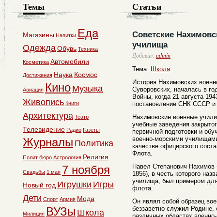
Темы
Статьи
Еда
Советские Нахимовс
Магазины
Напитки
училища
Одежда
Обувь
Техника
Добавил:
admin
Автомобили
Косметика
Тема:
Школа
Наука
Космос
Достижения
История Нахимовских военно
Кино
Музыка
Суворовских, началась в г
Авиация
Войны, когда 21 августа 194
Живопись
Книги
постановление СНК СССР и 
Архитектура
Нахимовские военные учили
Театр
учебные заведения закрытог
Телевидение
Радио
Газеты
первичной подготовки и об
военно-морскими училищам
Журналы
Политика
качестве офицерского соста
Флота.
Религия
Полит бюро
Астрология
Павел Степанович Нахимов 
7 ноября
Свадьбы
1 мая
1856), в честь которого на
училища, был примером дл
Игрушки
Игры
Новый год
флота.
Дети
Мода
Спорт
Армия
Он являл собой образец вое
ВУЗы
беззаветно служил Родине,
Школа
Милиция
различных областях военно-