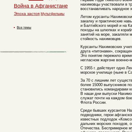
нахимовцы участвовали в т
Война в Афганистане
восстанавливать народное х
Эпоха застоя
Мультфильмы
Летом курсанты Нахимовск
закалку и практические навы
и Балтийского морей и на К
Все темы
походы на шлюпках и кораб
занятий на море, закаляли
стойкость нахимовцев.
Курсанты Нахимовских учил
друга «питонами», сокращен
Это понятие пережило время
негласном жаргоне военно-м
С 1955 г. действует одно Л
морское училище (ныне в Са
За 70 с лишним лет сущест
более 15000 выпускников по
становились командирами к
В наши дни выпуски Нахимо
служат почти на каждом бо
Флота России.
Среди бывших курсантов Н
подводники, герои афганск
известных подлодок «Комсо
дальних морских походов, 
Отечества. Беспримерное м