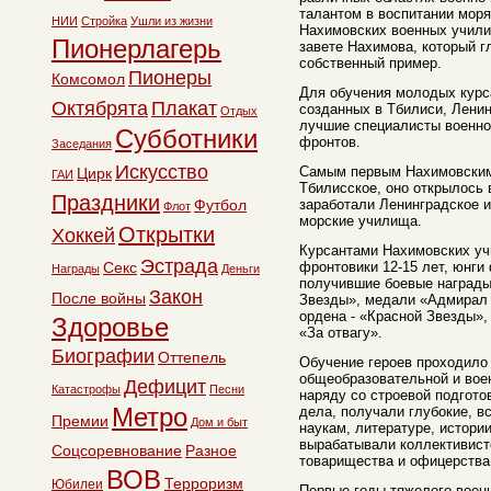
талантом в воспитании моря
НИИ
Стройка
Ушли из жизни
Нахимовских военных учили
Пионерлагерь
завете Нахимова, который г
собственный пример.
Пионеры
Комсомол
Для обучения молодых курс
Октябрята
Плакат
созданных в Тбилиси, Ленин
Отдых
лучшие специалисты военно
Субботники
фронтов.
Заседания
Искусство
Самым первым Нахимовски
Цирк
ГАИ
Тбилисское, оно открылось в
Праздники
Футбол
заработали Ленинградское 
Флот
морские училища.
Открытки
Хоккей
Курсантами Нахимовских уч
Эстрада
Секс
фронтовики 12-15 лет, юнги
Награды
Деньги
получившие боевые награды,
Закон
После войны
Звезды», медали «Адмирал
ордена - «Красной Звезды»,
Здоровье
«За отвагу».
Биографии
Оттепель
Обучение героев проходило
общеобразовательной и вое
Дефицит
Катастрофы
Песни
наряду со строевой подгото
Метро
дела, получали глубокие, в
Премии
Дом и быт
наукам, литературе, истории
вырабатывали коллективист
Соцсоревнование
Разное
товарищества и офицерства
ВОВ
Терроризм
Юбилеи
Первые годы тяжелого воен