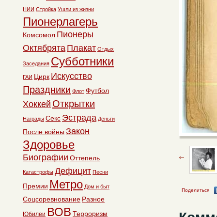
НИИ
Стройка
Ушли из жизни
Пионерлагерь
Пионеры
Комсомол
Октябрята
Плакат
Отдых
Субботники
Заседания
Искусство
Цирк
ГАИ
Праздники
Футбол
Флот
Открытки
Хоккей
Эстрада
Секс
Награды
Деньги
Закон
После войны
Здоровье
Биографии
Оттепель
Дефицит
Катастрофы
Песни
Метро
Премии
Дом и быт
Поделиться
Соцсоревнование
Разное
ВОВ
Терроризм
Юбилеи