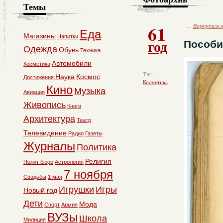
Темы
61
←
Вернутся к
Еда
Магазины
Напитки
год
Пособи
Одежда
Обувь
Техника
Автомобили
Косметика
Тэг:
Наука
Космос
Достижения
Косметика
Кино
Музыка
Авиация
Живопись
Книги
Архитектура
Театр
Телевидение
Радио
Газеты
Журналы
Политика
Религия
Полит бюро
Астрология
7 ноября
Свадьбы
1 мая
Игрушки
Игры
Новый год
Дети
Мода
Спорт
Армия
ВУЗы
Школа
Милиция