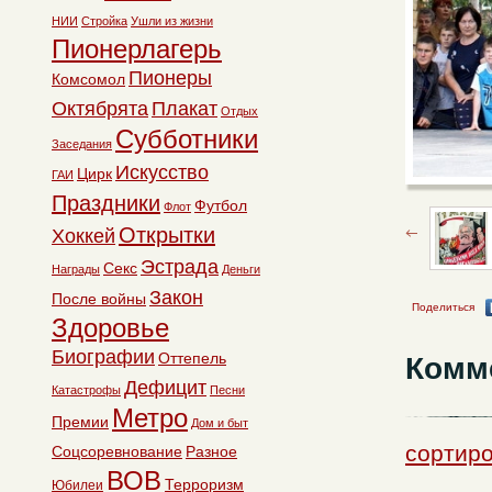
НИИ
Стройка
Ушли из жизни
Пионерлагерь
Пионеры
Комсомол
Октябрята
Плакат
Отдых
Субботники
Заседания
Искусство
Цирк
ГАИ
Праздники
Футбол
Флот
Открытки
Хоккей
Эстрада
Секс
Награды
Деньги
Закон
После войны
Поделиться
Здоровье
Биографии
Оттепель
Комм
Дефицит
Катастрофы
Песни
Метро
Премии
Дом и быт
сортиро
Соцсоревнование
Разное
ВОВ
Терроризм
Юбилеи