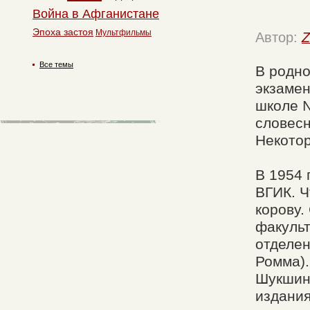
Война в Афганистане
Эпоха застоя
Мультфильмы
Автор:
Z
Все темы
В родно
экзамен
школе №
словесн
Некотор
В 1954 
ВГИК. Ч
корову.
факульт
отделен
Ромма).
Шукшин 
издания