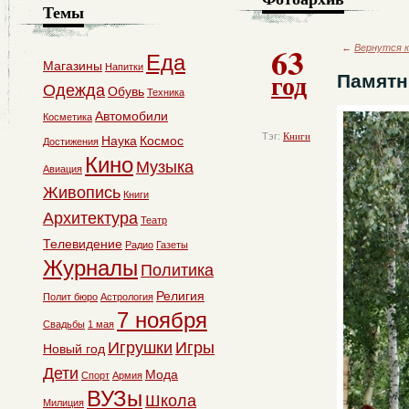
Темы
63
←
Вернутся к
Еда
Магазины
Напитки
год
Памятн
Одежда
Обувь
Техника
Автомобили
Косметика
Тэг:
Книги
Наука
Космос
Достижения
Кино
Музыка
Авиация
Живопись
Книги
Архитектура
Театр
Телевидение
Радио
Газеты
Журналы
Политика
Религия
Полит бюро
Астрология
7 ноября
Свадьбы
1 мая
Игрушки
Игры
Новый год
Дети
Мода
Спорт
Армия
ВУЗы
Школа
Милиция