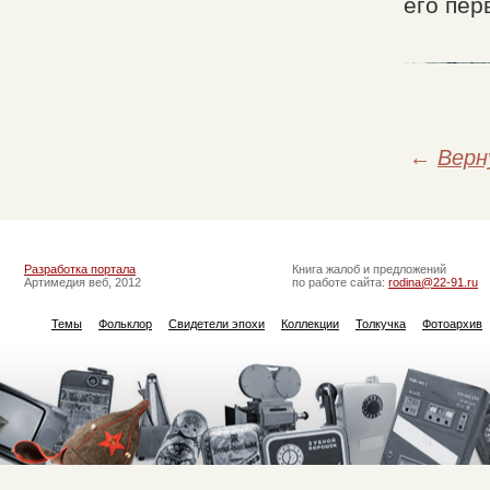
его пер
←
Верн
Разработка портала
Книга жалоб и предложений
Артимедия веб, 2012
по работе сайта:
rodina@22-91.ru
Темы
Фольклор
Свидетели эпохи
Коллекции
Толкучка
Фотоархив