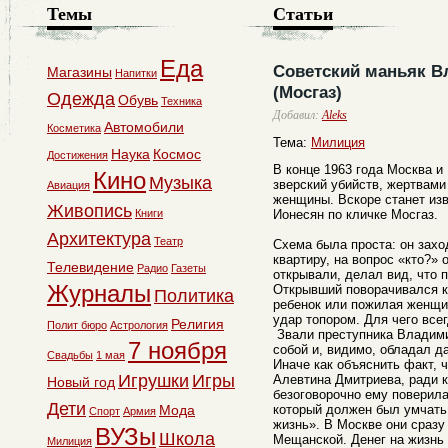
Темы
Статьи
Еда
Советский маньяк В
Магазины
Напитки
(Мосгаз)
Одежда
Обувь
Техника
Добавил:
Aleks
Автомобили
Косметика
Тема:
Милиция
Наука
Космос
Достижения
В конце 1963 года Москва и
Кино
Музыка
зверский убийств, жертвами
Авиация
женщины. Вскоре станет изв
Живопись
Книги
Ионесян по кличке Мосгаз.
Архитектура
Театр
Схема была проста: он захо
квартиру, на вопрос «кто?» 
Телевидение
Радио
Газеты
открывали, делал вид, что 
Журналы
Открывший поворачивался к 
Политика
ребенок или пожилая женщи
удар топором. Для чего всег
Религия
Полит бюро
Астрология
Звали преступника Владими
7 ноября
собой и, видимо, обладал д
Свадьбы
1 мая
Иначе как объяснить факт, 
Игрушки
Игры
Алевтина Дмитриева, ради к
Новый год
безоговорочно ему поверила
Дети
Мода
который должен был умчать
Спорт
Армия
жизнь». В Москве они сразу
ВУЗы
Школа
Мещанской. Денег на жизнь
Милиция