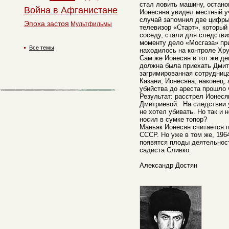
стал ловить машину, остано
Война в Афганистане
Ионесяна увидел местный уч
случай запомнил две цифр
Эпоха застоя
Мультфильмы
телевизор «Старт», который
соседу, стали для следстви
моменту дело «Мосгаза» при
Все темы
находилось на контроле Хр
Сам же Ионесян в тот же де
должна была приехать Дмит
загримированная сотрудница
Казани, Ионесяна, наконец,
убийства до ареста прошло 
Результат: расстрел Ионеся
Дмитриевой. На следствии у
не хотел убивать. Но так и 
носил в сумке топор?
Маньяк Ионесян считается 
СССР. Но уже в том же, 1964
появятся плоды деятельнос
садиста Сливко.
Александр Достян