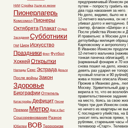
предприимчивый Ионесян р
НИИ
Стройка
Ушли из жизни
путем – попросту грабить к
два года наказания за него.
Пионерлагерь
Но дело, видимо, было не в
12-летнего мальчика, он не 
Пионеры
Комсомол
убивал долго и методично. 
Октябрята
Плакат
свитер, флакон «Шипра» и с
Отдых
После убийства Ионесян и 
Субботники
И правильно: в Москве для
Заседания
детоубийцы милиция обраща
Искусство
Карповскому и антропологу 
Цирк
ГАИ
В Иваново Ионесян продолж
Праздники
Футбол
12-летнего мальчика (нажива
Флот
тонкая пачечка облигаций),
Открытки
Хоккей
(карманный фонарик и 70 коп
снова пошел на дело, изнас
Эстрада
Секс
Награды
Деньги
девять раз ударил ее топоро
пуховый платок и 90 рублей
Закон
После войны
жива и позже описала Ионес
Прожив в Иваново день, лю
Здоровье
Москву. Удивительный дар 
верила в то, что ее возлюб
Биографии
Оттепель
правительственное задание
Дефицит
на место, боясь за свою жиз
Катастрофы
Песни
Через три дня Ионесян снов
Метро
но ничего из квартиры не вы
Премии
Дом и быт
С последнего убийства, на 
Соцсоревнование
Разное
уносит пять мотков пряжи, т
рублями, старенькие часы 
ВОВ
Терроризм
телевизор «Старт». Телевиз
Юбилеи