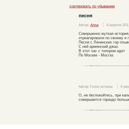
сортировать по убыванию
песня
Автор:
Anna
8 апреля 201
Совершенно жуткая история
отреагировали по своему и
Песня с Ленинских гор плыв
С ней армянский джаз.
В этот час с топором идет
По Москве - Мосгаз.
Автор: Голос истины
6 ию
О, не беспокойтесь, при ка
совершается гораздо больш