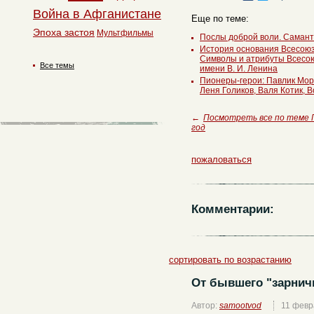
Война в Афганистане
Еще по теме:
Эпоха застоя
Мультфильмы
Послы доброй воли. Самант
История основания Всесоюз
Символы и атрибуты Всесо
Все темы
имени В. И. Ленина
Пионеры-герои: Павлик Мор
Леня Голиков, Валя Котик, 
←
Посмотреть все по теме
год
пожаловаться
Комментарии:
сортировать по возрастанию
От бывшего "зарнич
Автор:
samootvod
11 февр