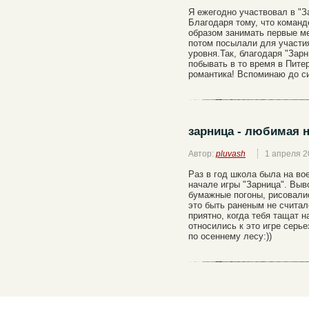
Я ежегодно участвовал в "За
Благодаря тому, что коман
образом занимать первые м
потом посылали для участи
уровня.Так, благодаря "Зар
побывать в то время в Пите
романтика! Вспоминаю до си
зарница - любимая 
Автор:
pluvash
1 апреля 2
Раз в год школа была на во
начале игры "Зарница". Выв
бумажные погоны, рисовалис
это быть раненым не счита
приятно, когда тебя тащат н
относились к это игре серье
по осеннему лесу:))