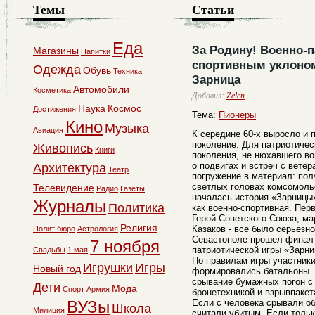
Темы
Статьи
Еда
За Родину! Военно-п
Магазины
Напитки
спортивным уклоном
Одежда
Обувь
Техника
Зарница
Автомобили
Косметика
Добавил:
Zelen
Наука
Космос
Достижения
Тема:
Пионеры
Кино
Музыка
Авиация
К середине 60-х выросло и 
поколение. Для патриотиче
Живопись
Книги
поколения, не нюхавшего во
о подвигах и встреч с вете
Архитектура
Театр
погружение в материал: полу
светлых головах комсомоль
Телевидение
Радио
Газеты
началась история «Зарницы
Журналы
Политика
как военно-спортивная. Пе
Герой Советского Союза, м
Религия
Казаков - все было серьезно
Полит бюро
Астрология
Севастополе прошел финал 
7 ноября
патриотической игры «Зарни
Свадьбы
1 мая
По правилам игры участник
Игрушки
Игры
Новый год
формировались батальоны. 
срывание бумажных погон с 
Дети
Мода
Спорт
Армия
бронетехникой и взрывпакет
ВУЗы
Если с человека срывали об
Школа
Милиция
считали убитым. Если тольк