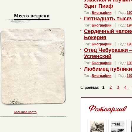
Эдит Пиаф
Тэг:
Биографии
Год:
19
Место встречи
Пятнадцать тысяч
Тэг:
Биографии
Год:
19
Сердечный челов
Бокерия
Тэг:
Биографии
Год:
19
Отец Чебурашки 
Успенский
Тэг:
Биографии
Год:
19
Любимец публики
Тэг:
Биографии
Год:
19
Страницы:
1
2
3
4
Большая карта