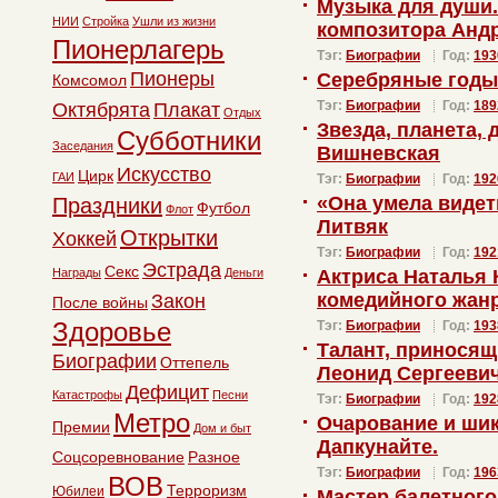
Музыка для души.
НИИ
Стройка
Ушли из жизни
композитора Анд
Пионерлагерь
Тэг:
Биографии
Год:
193
Пионеры
Серебряные годы
Комсомол
Тэг:
Биографии
Год:
189
Октябрята
Плакат
Отдых
Звезда, планета,
Субботники
Заседания
Вишневская
Искусство
Цирк
ГАИ
Тэг:
Биографии
Год:
192
«Она умела видет
Праздники
Футбол
Флот
Литвяк
Открытки
Хоккей
Тэг:
Биографии
Год:
192
Эстрада
Секс
Награды
Деньги
Актриса Наталья 
комедийного жан
Закон
После войны
Здоровье
Тэг:
Биографии
Год:
193
Талант, приносящ
Биографии
Оттепель
Леонид Сергееви
Дефицит
Катастрофы
Песни
Тэг:
Биографии
Год:
192
Метро
Очарование и шик
Премии
Дом и быт
Дапкунайте.
Соцсоревнование
Разное
Тэг:
Биографии
Год:
196
ВОВ
Терроризм
Юбилеи
Мастер балетного