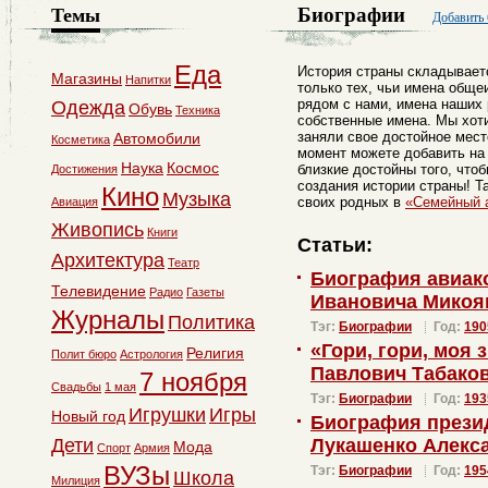
Биографии
Темы
Добавить
Еда
История страны складывает
Магазины
Напитки
только тех, чьи имена общеи
рядом с нами, имена наших 
Одежда
Обувь
Техника
собственные имена. Мы хот
заняли свое достойное мест
Автомобили
Косметика
момент можете добавить на
Наука
Космос
близкие достойны того, что
Достижения
создания истории страны! Т
Кино
Музыка
своих родных в
«Семейный 
Авиация
Живопись
Книги
Статьи:
Архитектура
Театр
Биография авиак
Телевидение
Радио
Газеты
Ивановича Микоя
Журналы
Политика
Тэг:
Биографии
Год:
190
«Гори, гори, моя 
Религия
Полит бюро
Астрология
Павлович Табаков
7 ноября
Свадьбы
1 мая
Тэг:
Биографии
Год:
193
Игрушки
Игры
Новый год
Биография прези
Дети
Лукашенко Алекса
Мода
Спорт
Армия
ВУЗы
Тэг:
Биографии
Год:
195
Школа
Милиция