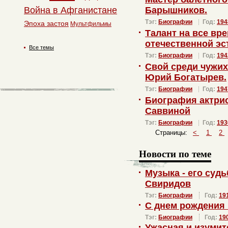
Война в Афганистане
Барышников.
Тэг:
Биографии
Год:
194
Эпоха застоя
Мультфильмы
Талант на все вр
отечественной эс
Все темы
Тэг:
Биографии
Год:
194
Свой среди чужих.
Юрий Богатырев.
Тэг:
Биографии
Год:
194
Биография актрис
Саввиной
Тэг:
Биографии
Год:
193
Страницы:
<
1
2
Новости по теме
Музыка - его суд
Свиридов
Тэг:
Биографии
Год:
19
С днем рождения
Тэг:
Биографии
Год:
19
Ужасная и изуми