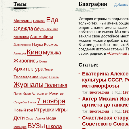
Биографии
Темы
Добавить
Еда
История страны складывает
Магазины
Напитки
только тех, чьи имена общеи
рядом с нами, имена наших 
Одежда
Обувь
Техника
собственные имена. Мы хот
заняли свое достойное мест
Автомобили
Косметика
момент можете добавить на
Наука
Космос
близкие достойны того, что
Достижения
создания истории страны! Т
Кино
Музыка
своих родных в
«Семейный 
Авиация
Живопись
Книги
Статьи:
Архитектура
Театр
Екатерина Алексе
Телевидение
Радио
Газеты
культуры СССР. Р
Журналы
Политика
метаморфозы
Тэг:
Биографии
Год:
197
Религия
Полит бюро
Астрология
Актер Михаил Ива
7 ноября
Свадьбы
1 мая
артиста до танкис
Игрушки
Игры
Новый год
Тэг:
Биографии
Год:
192
Дети
Счастливая стару
Мода
Спорт
Армия
Советского Союза
ВУЗы
Школа
Милиция