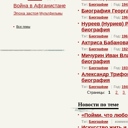
Тэг:
Биографии
Год:
194
Война в Афганистане
Биография Георг
Эпоха застоя
Мультфильмы
Тэг:
Биографии
Год:
196
Нуреев (Нуриев) 
Все темы
биография
Тэг:
Биографии
Год:
196
Актриса Бабанов
Тэг:
Биографии
Год:
192
Мичурин Иван Вла
биография
Тэг:
Биографии
Год:
193
Александр Трифон
биография
Тэг:
Биографии
Год:
194
Страницы:
1
2
3
Новости по теме
«Пойми, что любов
Тэг:
Биографии
коммен
Искусство жить и