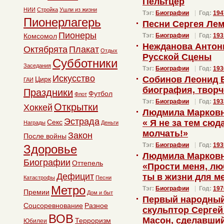
Пельтцер
НИИ
Стройка
Ушли из жизни
Тэг:
Биографии
Год:
194
Пионерлагерь
Песни Сергея Ле
Пионеры
Комсомол
Тэг:
Биографии
Год:
193
Нежданова Антон
Октябрята
Плакат
Отдых
Русской Сцены
Субботники
Заседания
Тэг:
Биографии
Год:
193
Искусство
Собинов Леонид В
Цирк
ГАИ
биография, творч
Праздники
Футбол
Флот
Тэг:
Биографии
Год:
193
Открытки
Хоккей
Людмила Марковна
Эстрада
Секс
« Я не за тем сюд
Награды
Деньги
молчать!»
Закон
После войны
Тэг:
Биографии
Год:
193
Здоровье
Людмила Марковна
Биографии
Оттепель
«Прости меня, люб
Дефицит
ты в жизни для м
Катастрофы
Песни
Метро
Тэг:
Биографии
Год:
197
Премии
Дом и быт
Первый народный
Соцсоревнование
Разное
скульптор Сергей
ВОВ
Масон, сделавши
Терроризм
Юбилеи