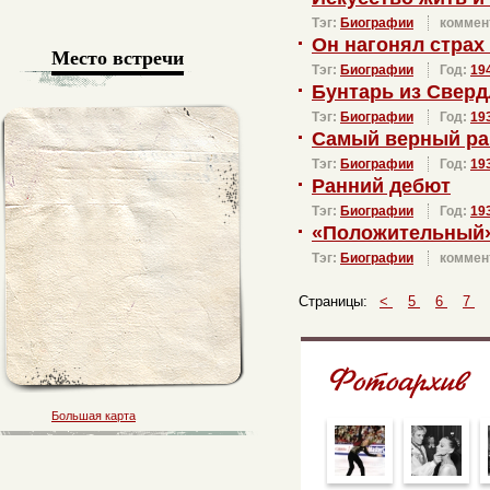
Тэг:
Биографии
коммен
Он нагонял страх
Место встречи
Тэг:
Биографии
Год:
19
Бунтарь из Сверд
Тэг:
Биографии
Год:
19
Самый верный ра
Тэг:
Биографии
Год:
19
Ранний дебют
Тэг:
Биографии
Год:
19
«Положительный»
Тэг:
Биографии
коммен
Страницы:
<
5
6
7
Большая карта