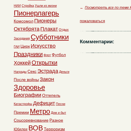
НИИ
Стройка
Ушли из жизни
←
Посмотреть все по теме 
Пионерлагерь
Пионеры
Комсомол
пожаловаться
Октябрята
Плакат
Отдых
Субботники
Заседания
Комментарии:
Искусство
Цирк
ГАИ
Праздники
Футбол
Флот
Открытки
Хоккей
Эстрада
Секс
Награды
Деньги
Закон
После войны
Здоровье
Биографии
Оттепель
Дефицит
Катастрофы
Песни
Метро
Премии
Дом и быт
Соцсоревнование
Разное
ВОВ
Терроризм
Юбилеи