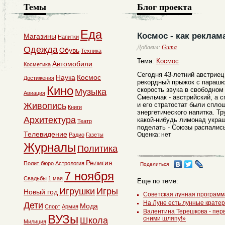
Темы
Блог проекта
Еда
Космос - как реклам
Магазины
Напитки
Добавил:
Guma
Одежда
Обувь
Техника
Тема:
Космос
Автомобили
Косметика
Сегодня 43-летний австрие
Наука
Космос
Достижения
рекордный прыжок с парашю
Кино
скорость звука в свободном
Музыка
Авиация
Смельчак - австрийский, а 
Живопись
и его стратостат были спло
Книги
энергетического напитка. Т
Архитектура
какой-нибудь лимонад укра
Театр
поделать - Союзы распались
Телевидение
Оценка: нет
Радио
Газеты
Журналы
Политика
Религия
Полит бюро
Астрология
Поделиться
7 ноября
Свадьбы
1 мая
Еще по теме:
Игрушки
Игры
Новый год
Советская лунная программа
На Луне есть лунные крате
Дети
Мода
Спорт
Армия
Валентина Терешкова - пер
ВУЗы
сними шляпу!»
Школа
Милиция