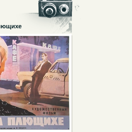
лющихе