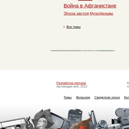
Война в Афганистане
Эпоха застоя
Мультфильмы
Все темы
Разработка портала
К
Артимедия веб, 2012
п
Темы
Фольклор
Свидетели эпохи
Ко