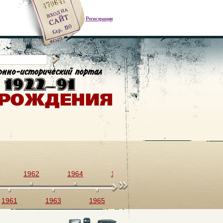
Регистрация
1962
1964
1966
1968
1970
1961
1963
1965
1967
1969