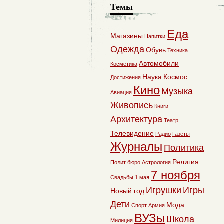
Темы
Еда
Магазины
Напитки
Одежда
Обувь
Техника
Автомобили
Косметика
Наука
Космос
Достижения
Кино
Музыка
Авиация
Живопись
Книги
Архитектура
Театр
Телевидение
Радио
Газеты
Журналы
Политика
Религия
Полит бюро
Астрология
7 ноября
Свадьбы
1 мая
Игрушки
Игры
Новый год
Дети
Мода
Спорт
Армия
ВУЗы
Школа
Милиция