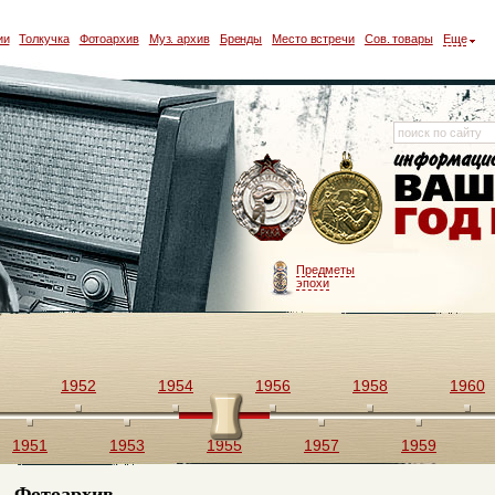
ии
Толкучка
Фотоархив
Муз. архив
Бренды
Место встречи
Сов. товары
Еще
Предметы
эпохи
1952
1954
1956
1958
1960
1951
1953
1955
1957
1959
Фотоархив