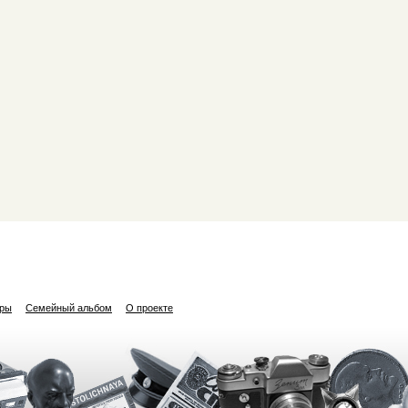
ары
Семейный альбом
О проекте