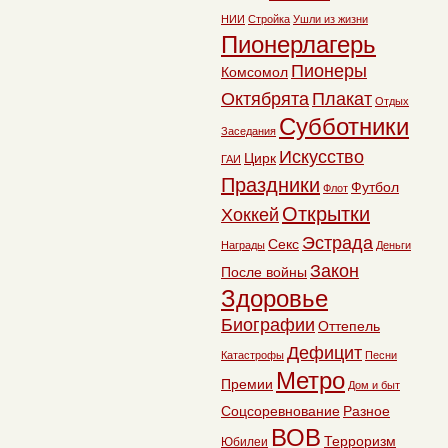
НИИ
Стройка
Ушли из жизни
Пионерлагерь
Пионеры
Комсомол
Октябрята
Плакат
Отдых
Субботники
Заседания
Искусство
Цирк
ГАИ
Праздники
Футбол
Флот
Открытки
Хоккей
Эстрада
Секс
Награды
Деньги
Закон
После войны
Здоровье
Биографии
Оттепель
Дефицит
Катастрофы
Песни
Метро
Премии
Дом и быт
Соцсоревнование
Разное
ВОВ
Терроризм
Юбилеи