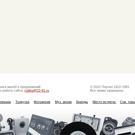
нига жалоб и предложений
© 2012 Портал 1922-1991.
о работе сайта:
rodina@22-91.ru
Все права защищены.
ллекции
Толкучка
Фотоархив
Муз. архив
Бренды
Место встречи
Сов. тов