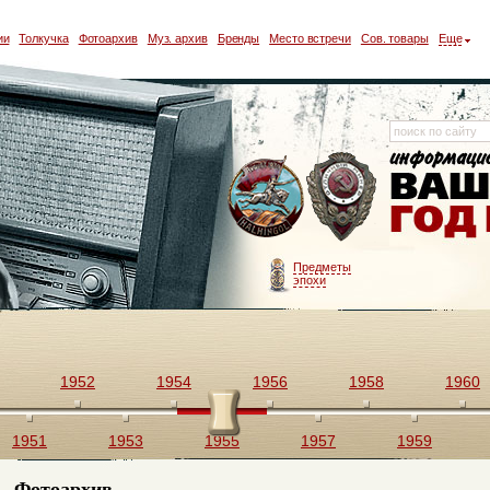
ии
Толкучка
Фотоархив
Муз. архив
Бренды
Место встречи
Сов. товары
Еще
Предметы
эпохи
1952
1954
1956
1958
1960
1951
1953
1955
1957
1959
Фотоархив