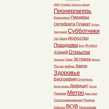
НИИ
Стройка
Ушли из жизни
Пионерлагерь
Пионеры
Комсомол
Октябрята
Плакат
Отдых
Субботники
Заседания
Искусство
Цирк
ГАИ
Праздники
Футбол
Флот
Открытки
Хоккей
Эстрада
Секс
Награды
Деньги
Закон
После войны
Здоровье
Биографии
Оттепель
Дефицит
Катастрофы
Песни
Метро
Премии
Дом и быт
Соцсоревнование
Разное
ВОВ
Терроризм
Юбилеи