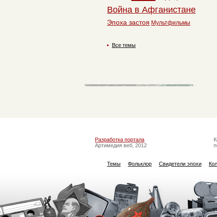
Война в Афганистане
Эпоха застоя
Мультфильмы
Все темы
Разработка портала
К
Артимедия веб, 2012
п
Темы
Фольклор
Свидетели эпохи
Ко