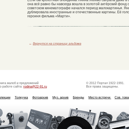
она всё равно бы навсегда вошла в золотой актёрский фонд 
советском кинематографе начался период малокартинья. Ян
дублировала иностранные и отечественные картины. Её голо
героиня фильма «Марти».
←
Вернутся на страницу альбома
нига жалоб и предложений
© 2012 Портал 1922-1991.
о работе сайта:
rodina@22-91.ru
Все права защищены.
ллекции
Толкучка
Фотоархив
Муз. архив
Бренды
Место встречи
Сов. тов