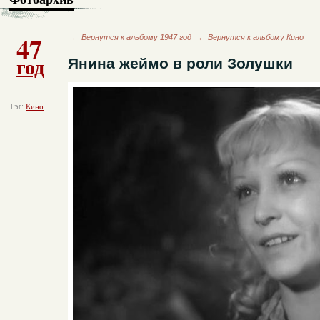
47
←
Вернутся к альбому 1947 год
←
Вернутся к альбому Кино
год
Янина жеймо в роли Золушки
Тэг:
Кино