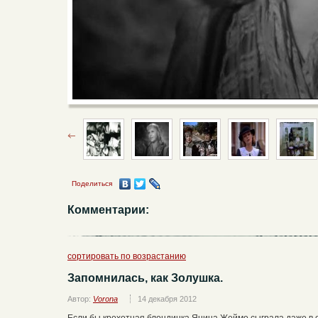
Поделиться
Комментарии:
сортировать по возрастанию
Запомнилась, как Золушка.
Автор:
Vorona
14 декабря 2012
Если бы крохотная блондинка Янина Жеймо сыграла даже в 