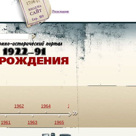
Регистрация
1962
1964
1966
1968
1970
1961
1963
1965
1967
1969