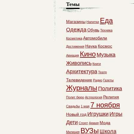
Темы
Еда
Магазины
Напитки
Одежда
Обувь
Техника
Автомобили
Косметика
Наука
Космос
Достижения
Кино
Музыка
Авиация
Живопись
Книги
Архитектура
Театр
Телевидение
Радио
Газеты
Журналы
Политика
Религия
Полит бюро
Астрология
7 ноября
Свадьбы
1 мая
Игрушки
Игры
Новый год
Дети
Мода
Спорт
Армия
ВУЗы
Школа
Милиция