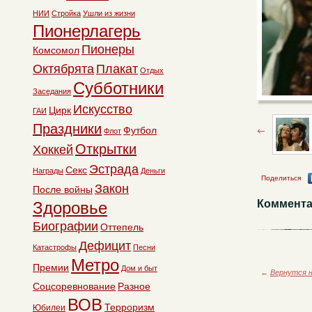
НИИ
Стройка
Ушли из жизни
Пионерлагерь
Пионеры
Комсомол
Октябрята
Плакат
Отдых
Субботники
Заседания
Искусство
Цирк
ГАИ
Праздники
Футбол
Флот
Открытки
Хоккей
Эстрада
Секс
Награды
Деньги
Поделиться
Закон
После войны
Коммента
Здоровье
Биографии
Оттепель
Дефицит
Катастрофы
Песни
Метро
Премии
Дом и быт
←
Вернутся н
Соцсоревнование
Разное
ВОВ
Терроризм
Юбилеи