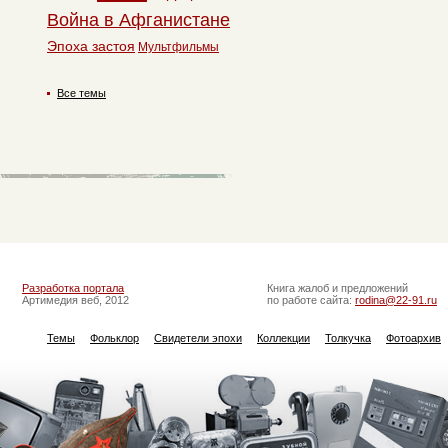
Война в Афганистане
Эпоха застоя
Мультфильмы
Все темы
Разработка портала
Книга жалоб и предложений
Артимедия веб, 2012
по работе сайта:
rodina@22-91.ru
Темы
Фольклор
Свидетели эпохи
Коллекции
Толкучка
Фотоархив