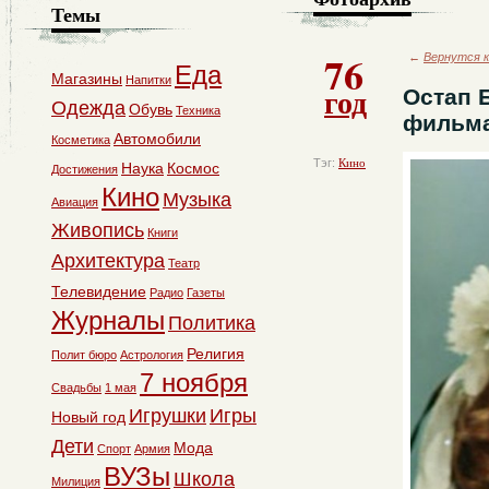
Темы
76
←
Вернутся к
Еда
Магазины
Напитки
год
Остап 
Одежда
Обувь
Техника
фильм
Автомобили
Косметика
Тэг:
Кино
Наука
Космос
Достижения
Кино
Музыка
Авиация
Живопись
Книги
Архитектура
Театр
Телевидение
Радио
Газеты
Журналы
Политика
Религия
Полит бюро
Астрология
7 ноября
Свадьбы
1 мая
Игрушки
Игры
Новый год
Дети
Мода
Спорт
Армия
ВУЗы
Школа
Милиция